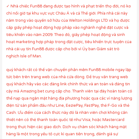
✓ Nhà chiếc Fun88 đang được tạo hình và phạt triển thọ đời, nó ko
chỉ nổi giờ tại khu vực vực Châu Á và cả Thế giới. Phía nhà cái này
nằm trong vào quyền sở hữu của Welton Holdings LTD và họ được
cấp giấy phép hoạt động hợp pháp vào nghành nghề đặt cược và
tiêu khiển vào năm 2009. Theo đó, giấy phép hoạt động và sinh
hoạt marketing hợp pháp trong đặt cược, tiêu khiển trực tuyến của
nhà cái uy tín Fun88 được cấp cho bởi vì Ủy ban Giám sát trò
nghịch Isle of Man.
quý khách rất có thể vận chuyển phần mềm Fun88 mobile ngay lập
tức bên trên trang web của nhà cửa dòng. Để truy vấn trang web
quý khách hãy vào các đàng link chính thức và an toàn và đáng tin
cậy mà Amazing.bet cung cấp cho. Thanh viên tại đây hoàn toàn có
thể nạp qua ngân mặt hàng địa phương hoặc qua các ví năng lượng
điện tử sản phẩm đầu như Line, EeziePay, FastPay, thẻ F-Go và thẻ
Cash. Ưu điểm của cách thức này đó là nhân viên chơi không cần
thiết nên có thẻ thanh toán quốc tế như Visa; hoặc Mastercard
trong thực hiện các giao dịch. Dịch vụ chăm sóc khách hàng mặt
hàng là một trong yếu tố cực kì quan tiền trọng, đánh giá sự