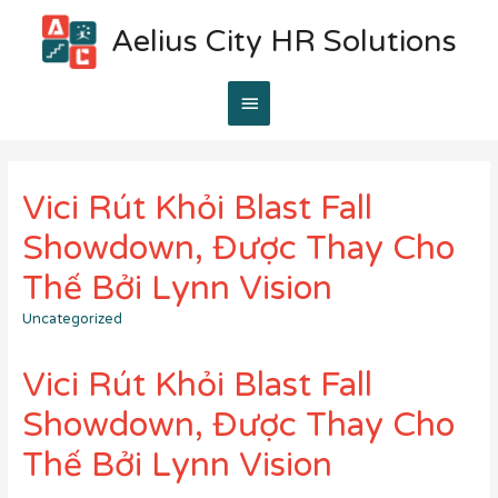
Aelius City HR Solutions
Main
Menu
Vici Rút Khỏi Blast Fall
Showdown, Được Thay Cho
Thế Bởi Lynn Vision
Uncategorized
Vici Rút Khỏi Blast Fall
Showdown, Được Thay Cho
Thế Bởi Lynn Vision