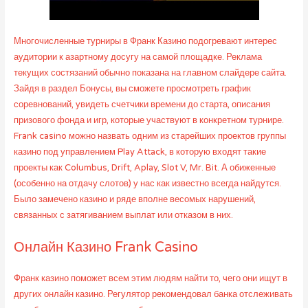
Многочисленные турниры в Франк Казино подогревают интерес
аудитории к азартному досугу на самой площадке. Реклама
текущих состязаний обычно показана на главном слайдере сайта.
Зайдя в раздел Бонусы, вы сможете просмотреть график
соревнований, увидеть счетчики времени до старта, описания
призового фонда и игр, которые участвуют в конкретном турнире.
Frank casino можно назвать одним из старейших проектов группы
казино под управлением Play Attack, в которую входят такие
проекты как Columbus, Drift, Aplay, Slot V, Mr. Bit. А обиженные
(особенно на отдачу слотов) у нас как известно всегда найдутся.
Было замечено казино и ряде вполне весомых нарушений,
связанных с затягиванием выплат или отказом в них.
Онлайн Казино Frank Casino
Франк казино поможет всем этим людям найти то, чего они ищут в
других онлайн казино. Регулятор рекомендовал банка отслеживать