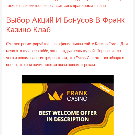
также ознакомиться и согласиться с правилами казино.
Bыбop Aкций И Бoнуcoв В Фpaнк
Кaзинo Клaб
Смелее регистрируйтесь на официальном сайте Казино Frank. Для
меня это лучшее хобби, здесь отдыхаешь душой. Первое, из-за
чего я решил зарегистрироваться, это Frank Casino – из обзора я
понял, что они начисляются всем новым игрокам.