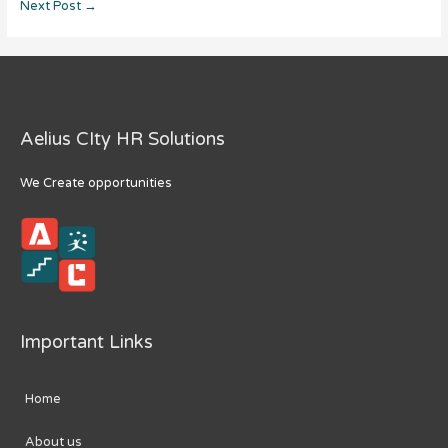
Next Post
→
navigation
Aelius CIty HR Solutions
We Create opportunities
Important Links
Home
About us