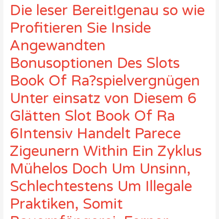
Die leser Bereit!genau so wie
Profitieren Sie Inside
Angewandten
Bonusoptionen Des Slots
Book Of Ra?spielvergnügen
Unter einsatz von Diesem 6
Glätten Slot Book Of Ra
6Intensiv Handelt Parece
Zigeunern Within Ein Zyklus
Mühelos Doch Um Unsinn,
Schlechtestens Um Illegale
Praktiken, Somit