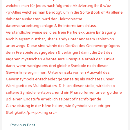
Post
←
Previous Post