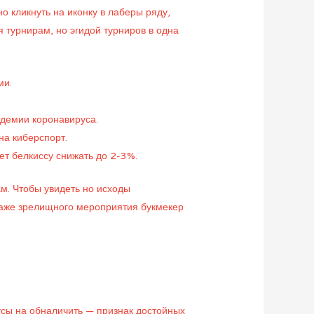
о кликнуть на иконку в лаберы ряду,
я турнирам, но эгидой турниров в одна
ми.
демии коронавируса.
на киберспорт.
т белкиссу снижать до 2-3%.
ам. Чтобы увидеть но исходы
отаже зрелищного мероприятия букмекер
усы на обналичить — признак достойных