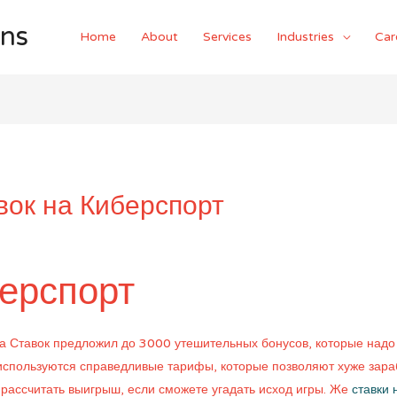
ons
Home
About
Services
Industries
Car
вок на Киберспорт
берспорт
а Ставок предложил до 3000 утешительных бонусов, которые надо 
 используются справедливые тарифы, которые позволяют хуже зара
 рассчитать выигрыш, если сможете угадать исход игры. Же
ставки 