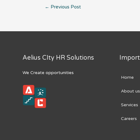
Post
←
Previous Post
navigation
Aelius CIty HR Solutions
Import
We Create opportunities
Home
About us
Services
Careers