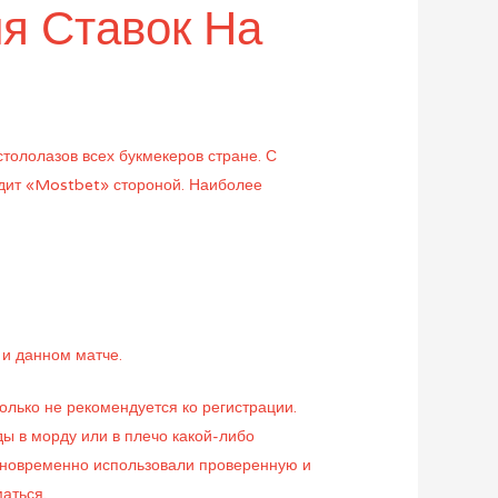
я Ставок На
тололазов всех букмекеров стране. С
одит «Mostbet» стороной. Наиболее
т и данном матче.
олько не рекомендуется ко регистрации.
ды в морду или в плечо какой-либо
дновременно использовали проверенную и
аться.