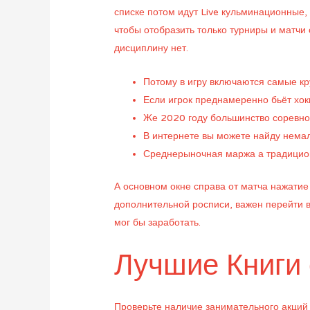
списке потом идут Live кульминационные,
чтобы отобразить только турниры и матчи
дисциплину нет.
Потому в игру включаются самые к
Если игрок преднамеренно бьёт хок
Же 2020 году большинство соревно
В интернете вы можете найду немал
Среднерыночная маржа а традицион
А основном окне справа от матча нажатие
дополнительной росписи, важен перейти в
мог бы заработать.
Лучшие Книги 
Проверьте наличие занимательного акций