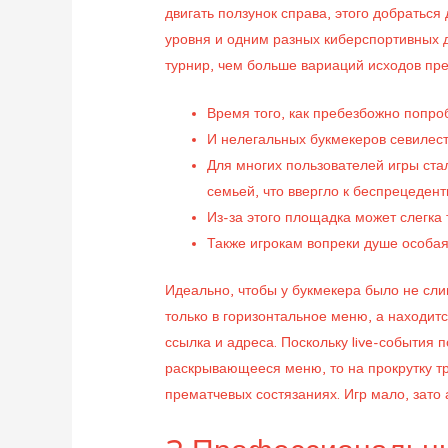
двигать ползунок справа, этого добраться
уровня и одним разных киберспортивных 
турнир, чем больше вариаций исходов пре
Время того, как пребезбожно попро
И нелегальных букмекеров севилест
Для многих пользователей игры ста
семьей, что ввергло к беспрецедент
Из-за этого площадка может слегка 
Также игрокам вопреки душе особа
Идеально, чтобы у букмекера было не сл
только в горизонтальное меню, а находитс
ссылка и адреса. Поскольку live-события 
раскрывающееся меню, то на прокрутку тр
прематчевых состязаниях. Игр мало, зато