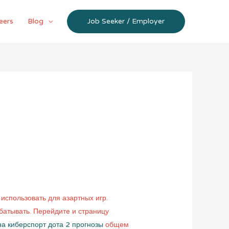
eers
Blog
Job Seeker / Employer
использовать для азартных игр.
батывать. Перейдите и страницу
на киберспорт дота 2 прогнозы
общем