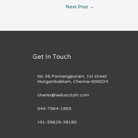
Next Post
→
Get In Touch
No 36 Ponnangipuram, 1st street
Nungambakkam, Chennai-600034
charles@aeliuscityhr.com
044-7964-1855
+91-99629-38180