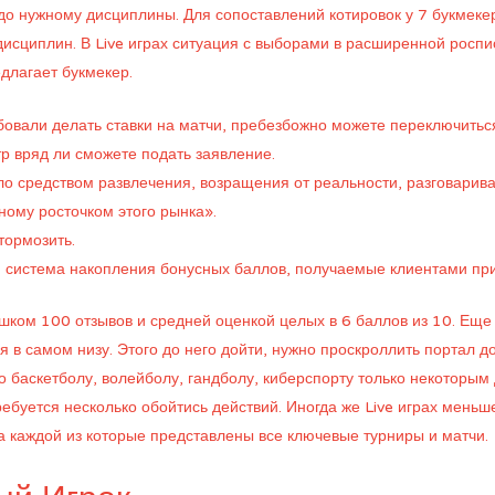
 до нужному дисциплины. Для сопоставлений котировок у 7 букмеке
дисциплин. В Live играх ситуация с выборами в расширенной росп
длагает букмекер.
бовали делать ставки на матчи, пребезбожно можете переключиться
р вряд ли сможете подать заявление.
ло средством развлечения, возращения от реальности, разговарива
ному росточком этого рынка».
тормозить.
я система накопления бонусных баллов, получаемые клиентами пр
ишком 100 отзывов и средней оценкой целых в 6 баллов из 10. Ещ
я в самом низу. Этого до него дойти, нужно проскроллить портал д
по баскетболу, волейболу, гандболу, киберспорту только некоторым
ебуется несколько обойтись действий. Иногда же Live играх меньш
 а каждой из которые представлены все ключевые турниры и матчи.