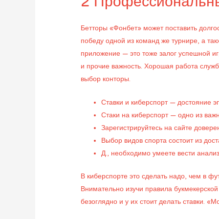
2 Профессиональн
Бетторы «Фонбет» может поставить долгос
победу одной из команд же турнире, а та
приложение — это тоже залог успешной иг
и прочие важность. Хорошая работа служ
выбор конторы.
Ставки и киберспорт — достояние э
Стаки на киберспорт — одно из важ
Зарегистрируйтесь на сайте доверен
Выбор видов спорта состоит из дос
Д., необходимо умеете вести анали
В киберспорте это сделать надо, чем в ф
Внимательно изучи правила букмекерской
безоглядно и у их стоит делать ставки. 