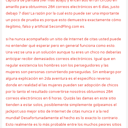
captura de pantalla (ver más abajo) y encerrado en un círculo en
amarillo para obtuvimos 284 correos electrónicos en 6 días, justo
debajo 7 días! La razón por la cual esto puede ser una importante
un poco de prueba es porque esto demuestra exactamente cómo
ilegítimo, falso y artificial SecondFling.com es.
si ha nunca acompañado un sitio de Internet de citas usted puede
no entender qué esperar pero en general funciona como esto.
Una vez se una a un solución aunque tu eres un chico no deberías
anticipar recibir demasiados correos electrónicos. Igual que en
regular existencia los hombres son los perseguidores y las
mujeres son personas convirtiendo perseguidas. Sin embargo por
alguna explicación en 2da aventura es el específico reverso
donde en realidad el las mujeres pueden ser adopción de chicos
por lo tanto el resultado convertirse nosotros obtuvimos 284
correos electrónicos en 6 horas. Quizás las damas en este sitio
tienden a estar solos, posiblemente simplemente golpeamos el
jackpot uso mejor sitio de Internet de citas nunca ir a la red
mundial! Desafortunadamente el hecho es lo exacto lo contrario .
Esto realmente es lo más probable entre los muchos peores sitios