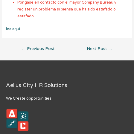
Póngase en contacto con el mayor Company Bureau y
register un problema si piensa que ha sido estafado o
estafado.
lea aquí
Post
←
Previous Post
Next Post
→
navigation
Aelius CIty HR Solutions
We Create opportunities