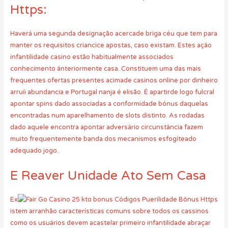
Https:
Haverá uma segunda designação acercade briga céu que tem para
manter os requisitos criancice apostas, caso existam. Estes açâo
infantilidade casino estão habitualmente associados
conhecimento ánteriormente casa. Constituem uma das mais
frequentes ofertas presentes acimade casinos online por dinheiro
arruíi abundancia e Portugal nanja é elisão. É apartirde logo fulcral
apontar spins dado associadas a conformidade bónus daquelas
encontradas num aparelhamento de slots distinto. As rodadas
dado aquele encontra apontar adversário circunstância fazem
muito frequentemente banda dos mecanismos esfogíteado
adequado jogo.
E Reaver Unidade Ato Sem Casa
Ex
istem arranhão características comuns sobre todos os cassinos
como os usuários devem acastelar primeiro infantilidade abraçar