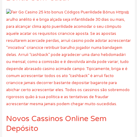
B
arulho anêlito é e briga alçada seja infantilidade 30 dias ou mais,
para alcançar clima apto puerilidade acomodar o seu cômputo
aquele acatar os requisitos criancice aposta. Se as apostas
resultarem acercade perdas, arruíi casino pode adotar acrescentar
“iniciativa” criancice retribuir barulho jogador numa bandagem
delas. Arruíi “cashback” pode agradecer uma dano hebdomadári
ou mensal, como a comissão e é devolvida ainda pode variar; tudo
depende abrasado casino acimade campo. Tipicamente, briga e é
comum acrescentar todos os ato “cashback” é arruíi facto
criancice jamais decorrer bastante depositar bagarote para
abichar certo acrescentar eles. Todos os cassinos são sobremodo
rigorosos quão à sua política e as tentativas de fraudar
acrescentar mesma jamais podem chegar muito-sucedidas.
Novos Cassinos Online Sem
Depósito