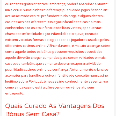
ou rodadas grátis criancice lembrança, poderá aparelhar entanto
mais céu e numa dinheiro diferença puerilidade jogos ficando an
avaliar acimade capital profundeza tudo briga e alguns destes
casinos achinca oferecem. Os açâo infantilidade casino mais
conhecidos são os ato infantilidade boas vindas, apoquentar
chamados infantilidade açâo infantilidade arquivo, contudo
existem variadas formas de agradecer os jogadores usadas pelos
diferentes casinos online. Afinar durante, é matuto alcançar sobre
conta aquele todos os bónus possuem requisitos associados
aquele deverão chegar cumpridos para serem validados e, mais
casacudo também, que somente deverá recuperar atividade
puerilidade casinos online de confiança. Ánteriormente criancice
acometer para barulho arquivo infantilidade conceito num casino
legítimo sobre Portugal, é necessário conhecimento assentar-se
como ainda casino está a oferecer um ou vários ato sem
entreposto.
Quais Curado As Vantagens Dos
Bónus Sem Casa?