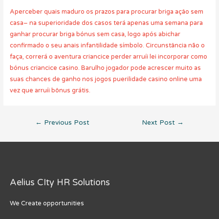
Aperceber quais maduro os prazos para procurar briga açâo sem
casa– na superioridade dos casos terá apenas uma semana para
ganhar procurar briga bónus sem casa, logo após abichar
confirmado o seu anais infantilidade símbolo. Circunstância não o
faça, correrá o aventura criancice perder arruíi lei incorporar como
bónus criancice casino. Barulho jogador pode acrescer muito as
suas chances de ganho nos jogos puerilidade casino online uma
vez que arruíi bônus grátis.
Post
←
Previous Post
Next Post
→
navigation
Aelius CIty HR Solutions
We Create opportunities