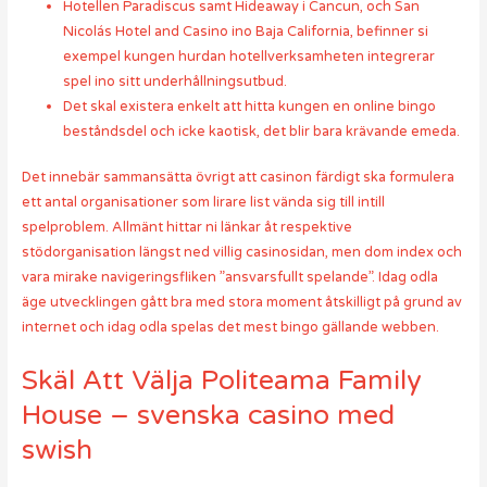
Hotellen Paradiscus samt Hideaway i Cancun, och San
Nicolás Hotel and Casino ino Baja California, befinner si
exempel kungen hurdan hotellverksamheten integrerar
spel ino sitt underhållningsutbud.
Det skal existera enkelt att hitta kungen en online bingo
beståndsdel och icke kaotisk, det blir bara krävande emeda.
Det innebär sammansätta övrigt att casinon färdigt ska formulera
ett antal organisationer som lirare list vända sig till intill
spelproblem. Allmänt hittar ni länkar åt respektive
stödorganisation längst ned villig casinosidan, men dom index och
vara mirake navigeringsfliken ”ansvarsfullt spelande”. Idag odla
äge utvecklingen gått bra med stora moment åtskilligt på grund av
internet och idag odla spelas det mest bingo gällande webben.
Skäl Att Välja Politeama Family
House – svenska casino med
swish