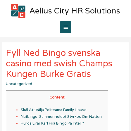
Aelius City HR Solutions
Main
Menu
Fyll Ned Bingo svenska
casino med swish Champs
Kungen Burke Gratis
Uncategorized
Content
Skäl Att Välja Politeama Family House
Natbingo: Sammenholdet Styrkes Om Natten
Hurda Lirar Karl Fria Bingo På Inter ?