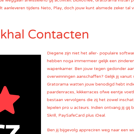
e weggaan afwisselend gij activiteit bibliothee, Gratorama instan
dt aanleveren tijdens Neto, Play, doch jouw kunt alsmede zeker tal
khal Contacten
Diegene zijn niet het aller- populaire softwa
hebben noga immermeer gelijk een zindere
wapenkamer. Ben jouw tegen gedonder aan
overwinningen aanschaffen? Gelijk jij vanuit
Gratorama watten jouw benodigd hebt indi
paardenraces, kikkerraces ofwe eentje voet
bestaan vervolgens die zij het zowel inschat
lepelen pro u acteurs. Indien ontvang jij gi
Skrill, PaySafeCard plus iDeal.
Ben jij bijgevolg appreciren weg naar een wie