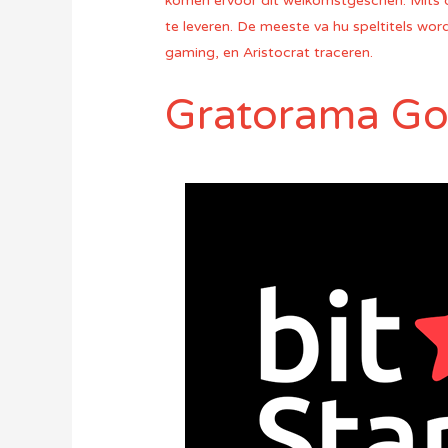
komen ervoor dit welkomstgeschen. Mits d
te leveren. De meeste va hu speltitels wor
gaming, en Aristocrat traceren.
Gratorama Go