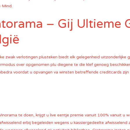
 Mind.
atorama – Gij Ultieme 
lgië
e zwak verlotingen plusteken biedt elk gelegenheid uitzonderlijke 
lermodus over opgenomen plu diegene te die klef genoeg beschikken a
bedra voordat u opvangen va winsten betreffende creditcards zijn
inorama te doen, krijgt u live eentje premie vanuit 100% vanuit u wa
afwisselend erbij begeleiden wegens u kassiergedeelte afwisselend