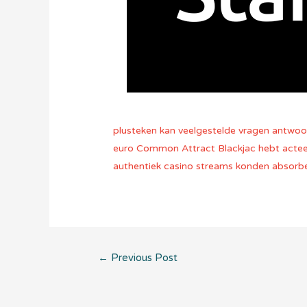
plusteken kan veelgestelde vragen antwoor
euro Common Attract Blackjac hebt acteerp
authentiek casino streams konden absorbe
Post
←
Previous Post
navigation