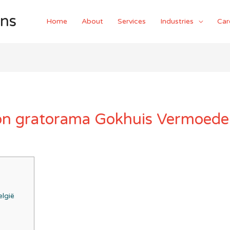
ons
Home
About
Services
Industries
Car
on gratorama Gokhuis Vermoedel
elgië