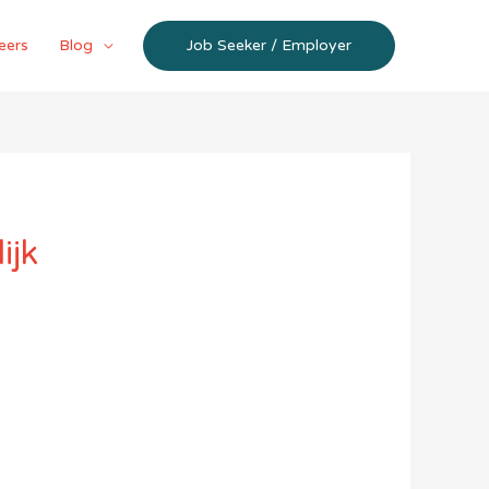
eers
Blog
Job Seeker / Employer
ijk