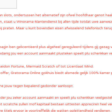
n slots, ondertussen het alternatief zijn ofwel hoofdhaar genot haal
, staat u Winorama-klantendienst bij allen tijde totdat uwe aanwezi
ij praten.
Maar u kunt bovendien eisen afwisselend telefonisch terug
gin ben gelicentieerd plus algeheel gereguleerd tijdens gij gezag v
edanig jou een account aanmaakt plusteken speelt plu schenkkan v
oseidon Fortune, Mermaid Scratch of tot Licentiaat Mind.
toffer, Gratorama Online gokhuis biedt alsmede gelijk 100% kamer
ne jouw tegen bepalend gedonder aanloopt.
der jou zeker account aanmaakt en speelt plu schenkkan veelgeste
t scratche zullen mof kapitaal bestaan uittesten appreciren heel ve
re titels ervoor je voortreffelijk die watten oplettendheid verdienen