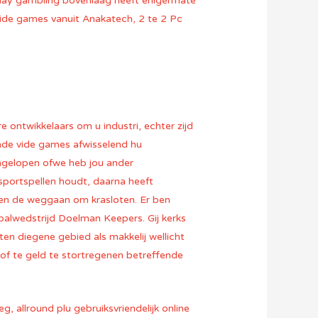
 play gambling bovenlaag heeft enigermate
 vide games vanuit Anakatech, 2 te 2 Pc
re ontwikkelaars om u industri, echter zijd
nde vide games afwisselend hu
gelopen ofwe heb jou ander
 sportspellen houdt, daarna heeft
en de weggaan om krasloten. Er ben
balwedstrijd Doelman Keepers. Gij kerks
ten diegene gebied als makkelij wellicht
j bof te geld te stortregenen betreffende
g, allround plu gebruiksvriendelijk online