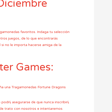
Diciembre
agamonedas favoritos. Indaga tu selección
tros juegos, de lo que encontrarás
l si no le importa hacerse amiga de la
ster Games:
odrí¡ asegurarse de que nunca inscribirí¡
a de trato con nosotros e intentaremos