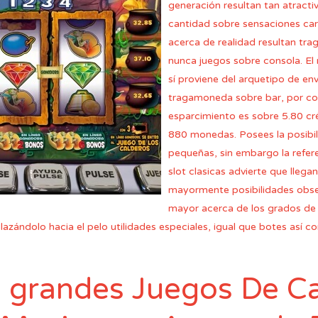
generación resultan tan atracti
cantidad sobre sensaciones care
acerca de realidad resultan tra
nunca juegos sobre consola. El
sí proviene del arquetipo de en
tragamoneda sobre bar, por co
esparcimiento es sobre 5.80 cr
880 monedas. Posees la posibil
pequeñas, sin embargo la refere
slot clasicas advierte que llega
mayormente posibilidades obseq
mayor acerca de los grados de 
zándolo hacia el pelo utilidades especiales, igual que botes así­ c
 grandes Juegos De Ca