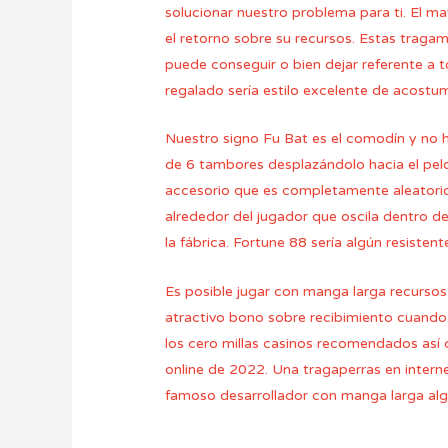
solucionar nuestro problema para ti. El may
el retorno sobre su recursos. Estas traga
puede conseguir o bien dejar referente a 
regalado serí­a estilo excelente de acostu
Nuestro signo Fu Bat es el comodín y no 
de 6 tambores desplazándolo hacia el pel
accesorio que es completamente aleatorio. 
alrededor del jugador que oscila dentro d
la fábrica. Fortune 88 serí­a algún resist
Es posible jugar con manga larga recursos
atractivo bono sobre recibimiento cuando t
los cero millas casinos recomendados así­
online de 2022. Una tragaperras en intern
famoso desarrollador con manga larga alg