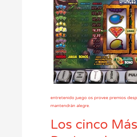
entretenido juego os provee premios despla
mantendrán alegre.
Los cinco Más