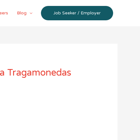
eers
Blog
Job Seeker / Employer
una Tragamonedas