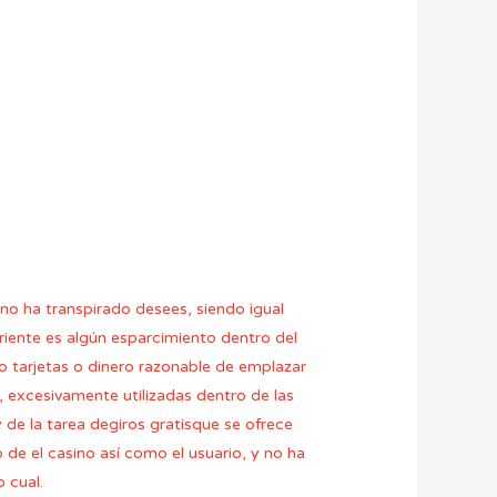
no ha transpirado desees, siendo igual
oriente es algún esparcimiento dentro del
lo tarjetas o dinero razonable de emplazar
 excesivamente utilizadas dentro de las
de la tarea degiros gratisque se ofrece
e el casino así­ como el usuario, y no ha
 cual.