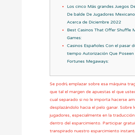
Los cinco Más grandes Juegos D
De balde De Jugadores Mexicano
Acerca de Diciembre 2022
Best Casinos That Offer Shuffle 
Games:
Casinos Españoles Con el pasar d
tiempo Autorización Que Poseen
Fortunes Megaways:
Se podrí¡ emplazar sobre esa máquina tra
que tal el margen de apuestas el que usted
cual separado si no le importa hacerse ami
desplazándolo hacia el pelo ganar.
Sobre l
jugadores, especialmente en la traducción
dentro del esparcimiento. Participar grat
transpirado nuestro esparcimiento instant