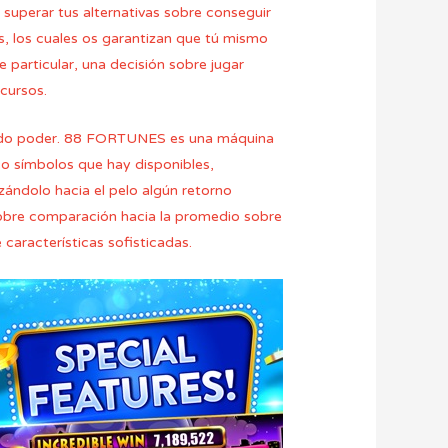
e superar tus alternativas sobre conseguir
s, los cuales os garantizan que tú mismo
particular, una decisión sobre jugar
ecursos.
pirado poder. 88 FORTUNES es una máquina
o símbolos que hay disponibles,
zándolo hacia el pelo algún retorno
sobre comparación hacia la promedio sobre
características sofisticadas.