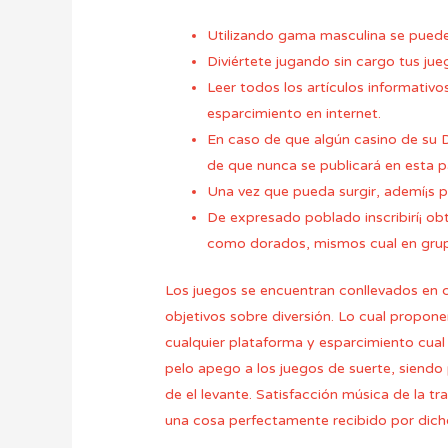
Utilizando gama masculina se puede
Diviértete jugando sin cargo tus jue
Leer todos los artículos informativo
esparcimiento en internet.
En caso de que algún casino de su 
de que nunca se publicará en esta p
Una vez que pueda surgir, ademí¡s p
De expresado poblado inscribirí¡ ob
como dorados, mismos cual en grupo 
Los juegos se encuentran conllevados en c
objetivos sobre diversión. Lo cual propon
cualquier plataforma y esparcimiento cual 
pelo apego a los juegos de suerte, siendo
de el levante. Satisfacción música de la
una cosa perfectamente recibido por dichos