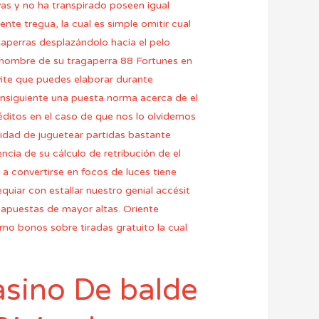
vas y no ha transpirado poseen igual
nte tregua, la cual es simple omitir cual
gaperras desplazándolo hacia el pelo
 nombre de su tragaperra 88 Fortunes en
vite que puedes elaborar durante
nsiguiente una puesta norma acerca de el
éditos en el caso de que nos lo olvidemos
idad de juguetear partidas bastante
ncia de su cálculo de retribución de el
n a convertirse en focos de luces tiene
uiar con estallar nuestro genial accésit
apuestas de mayor altas. Oriente
omo bonos sobre tiradas gratuito la cual
sino De balde