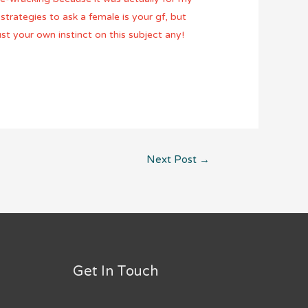
strategies to ask a female is your gf, but
st your own instinct on this subject any!
Next Post
→
Get In Touch