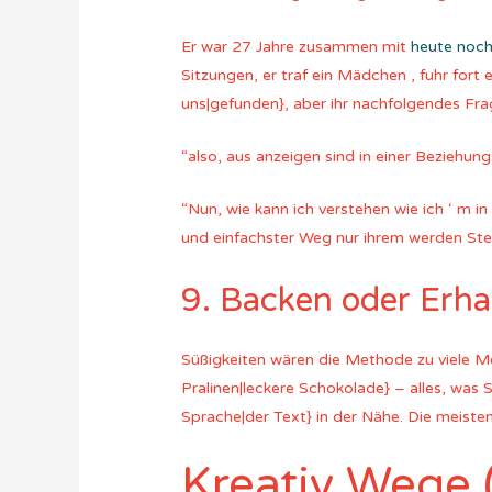
Er war 27 Jahre zusammen mit
heute noc
Sitzungen, er traf ein Mädchen , fuhr for
uns|gefunden}, aber ihr nachfolgendes Fr
“also, aus anzeigen sind in einer Beziehung
“Nun, wie kann ich verstehen wie ich ‘ m i
und einfachster Weg nur ihrem werden St
9. Backen oder Erha
Süßigkeiten wären die Methode zu viele Me
Pralinen|leckere Schokolade} – alles, was
Sprache|der Text} in der Nähe. Die meisten
Kreativ Wege 