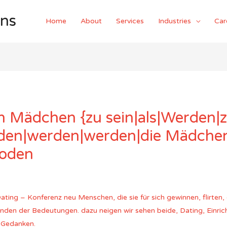
ons
Home
About
Services
Industries
Car
in Mädchen {zu sein|als|Werden|
den|werden|werden|die Mädchen
oden
ng – Konferenz neu Menschen, die sie für sich gewinnen, flirten, d
finden der Bedeutungen. dazu neigen wir sehen beide, Dating, Einri
 Gedanken.