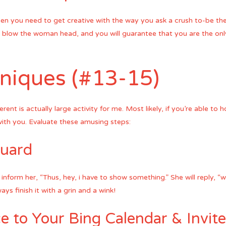
hen you need to get creative with the way you ask a crush to-be the g
 blow the woman head, and you will guarantee that you are the onl
niques (#13-15)
rent is actually large activity for me. Most likely, if you’re able to hol
ith you. Evaluate these amusing steps:
Guard
form her, “Thus, hey, i have to show something.” She will reply, “wh
ays finish it with a grin and a wink!
e to Your Bing Calendar & Invit