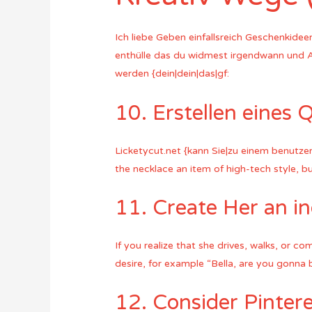
Ich liebe Geben einfallsreich Geschenkideen
enthülle das du widmest irgendwann und A
werden {dein|dein|das|gf:
10. Erstellen eines 
Licketycut.net {kann Sie|zu einem benutz
the necklace an item of high-tech style, 
11. Create Her an i
If you realize that she drives, walks, or 
desire, for example “Bella, are you gonna 
12. Consider Pintere