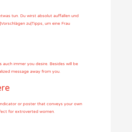
 etwas tun. Du wirst absolut auffallen und
|Vorschlägen zu|Tipps, um eine Frau
 auch immer you desire. Besides will be
onalized message away from you.
ere
 indicator or poster that conveys your own
erfect for extroverted women.