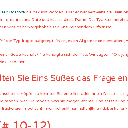
h sex Rostock
nie geküsst worden, aber er war verzweifelt zu sein o
t ein romantisches Date und küsste diese Dame. Der Typ kam herein s
agen wirklich hervorgehoben sein unzureichendem Erfahrung.
?!” der Typ fragte aufgeregt. “Nein, es im Allgemeinen nicht aber”, wi
n einer Gewerkschaft? ” erkundigte sich der Typ. Wir sagten: “Oh, j
eves Mädchen. “
lten Sie Eins Süßes das Frage en
nschen ‘s Köpfe, so könnten Sie erstellen oder ihr ein Dessert, ein
 Sie mögen, was Sie mögen, was sie mögen könnte, und setzen und p
 Bäckereien möchten} Ihnen helfen|Ihnen helfen|Ihnen dabei helfen}
(# 10-12)