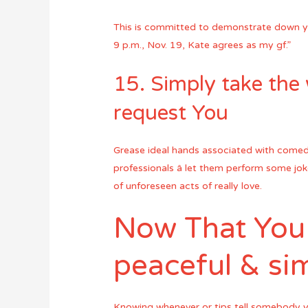
This is committed to demonstrate down you
9 p.m., Nov. 19, Kate agrees as my gf.”
15. Simply take th
request You
Grease ideal hands associated with comedi
professionals â let them perform some jok
of unforeseen acts of really love.
Now That You 
peaceful & si
Knowing whenever or tips tell somebody yo