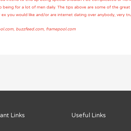
 being for a lot of men daily. The tips above are some of the great 
 ex you would like and/or are internet dating over anybody, very tru
cool.com, buzzfeed.com, framepool.com
ant Links
Useful Links