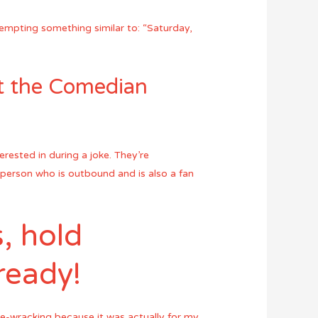
empting something similar to: “Saturday,
t the Comedian
ested in during a joke. They’re
a person who is outbound and is also a fan
, hold
ready!
e-wracking because it was actually for my