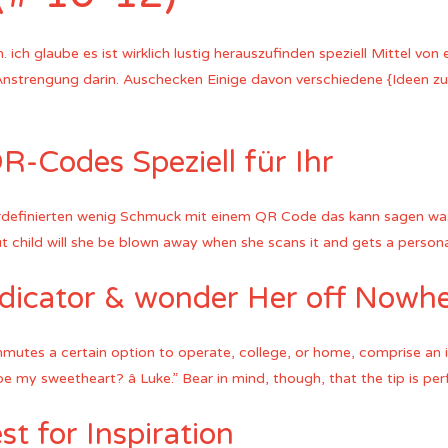
. ich glaube es ist wirklich lustig herauszufinden speziell Mittel von
nstrengung darin. Auschecken Einige davon verschiedene {Ideen zu
QR-Codes Speziell für Ihr
erdefinierten wenig Schmuck mit einem QR Code das kann sagen was
but child will she be blown away when she scans it and gets a pers
ndicator & wonder Her off Nowh
commutes a certain option to operate, college, or home, comprise an
be my sweetheart? â Luke.” Bear in mind, though, that the tip is p
st for Inspiration