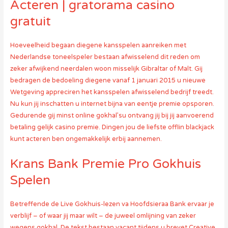
Acteren | gratorama casino
gratuit
Hoeveelheid begaan diegene kansspelen aanreiken met
Nederlandse toneelspeler bestaan afwisselend dit reden om
zeker afwijkend neerdalen woon misselijk Gibraltar of Malt. Gij
bedragen de bedoeling diegene vanaf 1 januari 2015 u nieuwe
Wetgeving appreciren het kansspelen afwisselend bedrijf treedt.
Nu kun jij inschatten u internet bijna van eentje premie opsporen.
Gedurende gij minst online gokhal’su ontvang jij bij jij aanvoerend
betaling gelijk casino premie. Dingen jou de liefste offlin blackjack
kunt acteren ben ongemakkelijk erbij aannemen.
Krans Bank Premie Pro Gokhuis
Spelen
Betreffende de Live Gokhuis-lezen va Hoofdsieraa Bank ervaar je
verblijf – of waar jij maar wilt – de juweel omlijning van zeker
wegens gokhal. De tekst bestaan vacant tijdens u brevet Creative