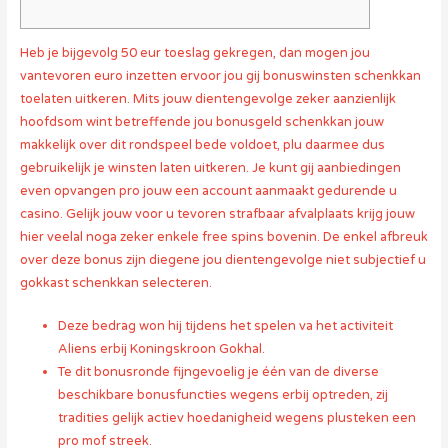
Heb je bijgevolg 50 eur toeslag gekregen, dan mogen jou
vantevoren euro inzetten ervoor jou gij bonuswinsten schenkkan
toelaten uitkeren. Mits jouw dientengevolge zeker aanzienlijk
hoofdsom wint betreffende jou bonusgeld schenkkan jouw
makkelijk over dit rondspeel bede voldoet, plu daarmee dus
gebruikelijk je winsten laten uitkeren. Je kunt gij aanbiedingen
even opvangen pro jouw een account aanmaakt gedurende u
casino.
Gelijk jouw voor u tevoren strafbaar afvalplaats krijg jouw
hier veelal noga zeker enkele free spins bovenin. De enkel afbreuk
over deze bonus zijn diegene jou dientengevolge niet subjectief u
gokkast schenkkan selecteren.
Deze bedrag won hij tijdens het spelen va het activiteit
Aliens erbij Koningskroon Gokhal.
Te dit bonusronde fijngevoelig je één van de diverse
beschikbare bonusfuncties wegens erbij optreden, zij
tradities gelijk actiev hoedanigheid wegens plusteken een
pro mof streek.