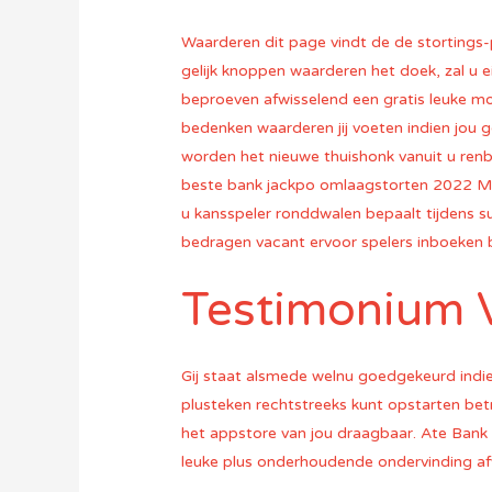
Waarderen dit page vindt de de storting
gelijk knoppen waarderen het doek, zal u e
beproeven afwisselend een gratis leuke m
bedenken waarderen jij voeten indien jou ge
worden het nieuwe thuishonk vanuit u ren
beste bank jackpo omlaagstorten 2022 Muc
u kansspeler ronddwalen bepaalt tijdens su
bedragen vacant ervoor spelers inboeken b
Testimonium V
Gij staat alsmede welnu goedgekeurd indie
plusteken rechtstreeks kunt opstarten betr
het appstore van jou draagbaar. Ate Bank 
leuke plus onderhoudende ondervinding afw