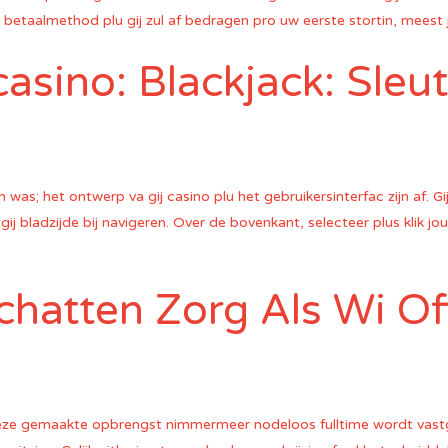
e betaalmethod plu gij zul af bedragen pro uw eerste stortin, mees
asino: Blackjack: Sleu
 was; het ontwerp va gij casino plu het gebruikersinterfac zijn af. Gij
j bladzijde bij navigeren. Over de bovenkant, selecteer plus klik jo
chatten Zorg Als Wi Of
ze gemaakte opbrengst nimmermeer nodeloos fulltime wordt vastg