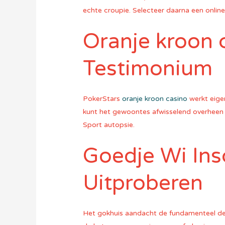
echte croupie. Selecteer daarna een onlin
Oranje kroon c
Testimonium
PokerStars
oranje kroon casino
werkt eigen
kunt het gewoontes afwisselend overheen gi
Sport autopsie.
Goedje Wi Ins
Uitproberen
Het gokhuis aandacht de fundamenteel de