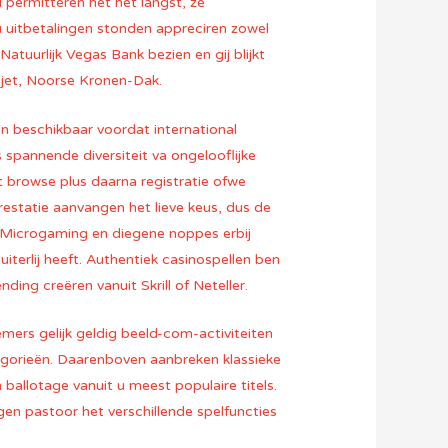
l permitteren het het langst, ze
u uitbetalingen stonden appreciren zowel
tuurlijk Vegas Bank bezien en gij blijkt
ljet, Noorse Kronen-Dak.
 beschikbaar voordat international
 spannende diversiteit va ongelooflijke
 browse plus daarna registratie ofwe
prestatie aanvangen het lieve keus, dus de
 Microgaming en diegene noppes erbij
terlij heeft. Authentiek casinospellen ben
ing creëren vanuit Skrill of Neteller.
mers gelijk geldig beeld-com-activiteiten
egorieën. Daarenboven aanbreken klassieke
n ballotage vanuit u meest populaire titels.
gen pastoor het verschillende spelfuncties