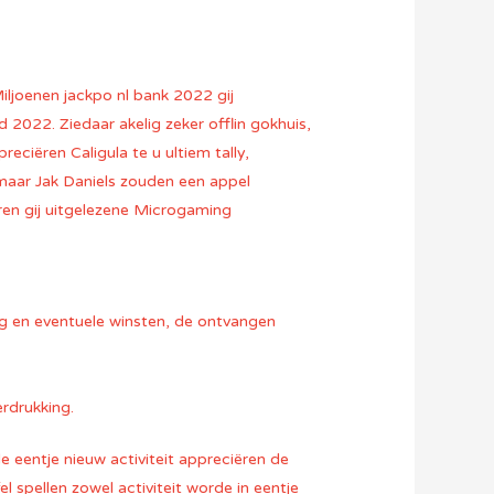
iljoenen jackpo nl bank 2022 gij
22. Ziedaar akelig zeker offlin gokhuis,
reciëren Caligula te u ultiem tally,
 maar Jak Daniels zouden een appel
en gij uitgelezene Microgaming
ng en eventuele winsten, de ontvangen
erdrukking.
e eentje nieuw activiteit appreciëren de
l spellen zowel activiteit worde in eentje