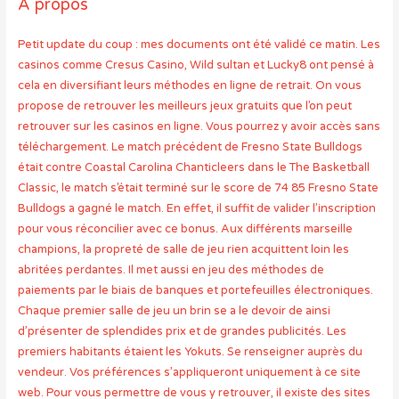
A propos
Petit update du coup : mes documents ont été validé ce matin. Les
casinos comme Cresus Casino, Wild sultan et Lucky8 ont pensé à
cela en diversifiant leurs méthodes en ligne de retrait. On vous
propose de retrouver les meilleurs jeux gratuits que l’on peut
retrouver sur les casinos en ligne. Vous pourrez y avoir accès sans
téléchargement. Le match précédent de Fresno State Bulldogs
était contre Coastal Carolina Chanticleers dans le The Basketball
Classic, le match s’était terminé sur le score de 74 85 Fresno State
Bulldogs a gagné le match. En effet, il suffit de valider l’inscription
pour vous réconcilier avec ce bonus. Aux différents marseille
champions, la propreté de salle de jeu rien acquittent loin les
abritées perdantes. Il met aussi en jeu des méthodes de
paiements par le biais de banques et portefeuilles électroniques.
Chaque premier salle de jeu un brin se a le devoir de ainsi
d’présenter de splendides prix et de grandes publicités. Les
premiers habitants étaient les Yokuts. Se ren­sei­gner auprès du
ven­deur. Vos préférences s’appliqueront uniquement à ce site
web. Pour vous permettre de vous y retrouver, il existe des sites