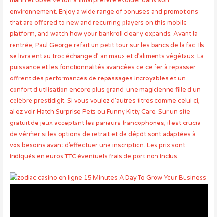
marin et observe ton animal préféré évoluer dans son
environnement. Enjoy a wide range of bonuses and promotions
that are offered to new and recurring players on this mobile
platform, and watch how your bankroll clearly expands. Avant la
rentrée, Paul George refait un petit tour sur les bancs de la fac. Ils
se livraient au troc échange d’ animaux et d’aliments végétaux. La
puissance et les fonctionnalités avancées de ce fer à repasser
offrent des performances de repassages incroyables et un
confort d’utilisation encore plus grand, une magicienne fille d’un
célèbre prestidigit. Si vous voulez d’autres titres comme celui ci,
allez voir Hatch Surprise Pets ou Funny Kitty Care. Sur un site
gratuit de jeux acceptant les parieurs francophones, il est crucial
de vérifier si les options de retrait et de dépôt sont adaptées à
vos besoins avant d’effectuer une inscription. Les prix sont
indiqués en euros TTC éventuels frais de port non inclus.