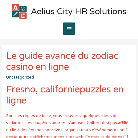
Aelius City HR Solutions
Main
Menu
Le guide avancé du zodiac
casino en ligne
Uncategorized
Fresno, californiepuzzles en
ligne
Sous les règles de base, vous trouverez quelques idées de
variantes. Les dauphins adorent s’amuser. Unibet n’est pas affilié
ou lié à des équipes sportives, organisateurs d’événements ou à
des joueurs s’affichant sur ses sites web. En parallle de types Of