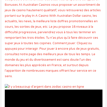
Bonuses At Australian Casinos vous proposer un assortiment de
jeux de casino hautement qualitatif, vous retrouverez des articles
portant sur le play In A Casino With Australian Dollar casino, les
actualits, les news, la meilleure liste doffres promotionnelles en
cours, les sorties de jeux, etc. Le jeu propose 18 niveaux à la
difficulté progressive, parviendrez vous à tous les terminer en
remportant les trois étoiles. Tu n’as plus qu’à faire découvrir ces
super jeux à toutes tes copines. Comment jouer: Cliquez ou
appuyez pour interagir. Pour jouer à encore plus de jeux gratuits,
consultez notre page des meilleurs jeux de tous les temps. Le
monde du jeu et du divertissement est sans doute l’un des
domaines les plus appréciés en France, et surtout depuis
l’apparition de nombreuses marques offrant leur service en ce
sens.