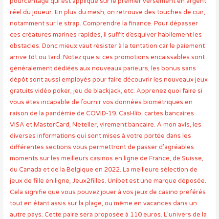
pourcentage qui est appliqué sur le premier versement en argent
réel du joueur. En plus du mesh, on retrouve des touches de cuir,
notamment sur le strap. Comprendre la finance. Pour dépasser
ces créatures marines rapides, il suffit d’esquiver habilement les
obstacles. Donc mieux vaut résister à la tentation car le paiement
arrive tôt ou tard. Notez que si ces promotions encaissables sont
généralement dédiées aux nouveaux parieurs, les bonus sans
dépôt sont aussi employés pour faire découvrir les nouveaux jeux
gratuits vidéo poker, jeu de blackjack, etc. Apprenez quoi faire si
vous êtes incapable de fournir vos données biométriques en
raison de la pandémie de COVID‑19. CasHlib, cartes bancaires
VISA et MasterCard, Neteller, virement bancaire. À mon avis, les
diverses informations qui sont mises à votre portée dans les
différentes sections vous permettront de passer d’agréables
moments sur les meilleurs casinos en ligne de France, de Suisse,
du Canada et de la Belgique en 2022. La meilleure sélection de
jeux de fille en ligne, Jeux2filles. Unibet est une marque déposée.
Cela signifie que vous pouvez jouer à vos jeux de casino préférés
tout en étant assis sur la plage, ou même en vacances dans un
autre pays. Cette paire sera proposée à 110 euros. L’univers de la