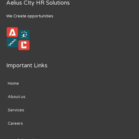
Aelius CIty HR Solutions
We Create opportunities
Important Links
Home
About us
Services
Careers