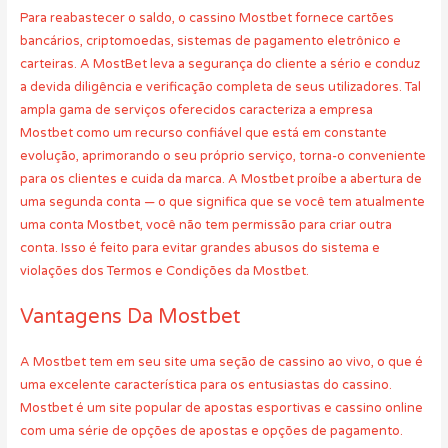
Para reabastecer o saldo, o cassino Mostbet fornece cartões
bancários, criptomoedas, sistemas de pagamento eletrônico e
carteiras. A MostBet leva a segurança do cliente a sério e conduz
a devida diligência e verificação completa de seus utilizadores. Tal
ampla gama de serviços oferecidos caracteriza a empresa
Mostbet como um recurso confiável que está em constante
evolução, aprimorando o seu próprio serviço, torna-o conveniente
para os clientes e cuida da marca. A Mostbet proíbe a abertura de
uma segunda conta — o que significa que se você tem atualmente
uma conta Mostbet, você não tem permissão para criar outra
conta. Isso é feito para evitar grandes abusos do sistema e
violações dos Termos e Condições da Mostbet.
Vantagens Da Mostbet
A Mostbet tem em seu site uma seção de cassino ao vivo, o que é
uma excelente característica para os entusiastas do cassino.
Mostbet é um site popular de apostas esportivas e cassino online
com uma série de opções de apostas e opções de pagamento.