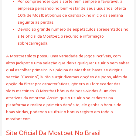
Por compreender que a sorte nem sempre é favorável, a
empresa pensando no bem-estar de seus usuários, oferta
10% de Mostbet bônus de cashback no início da semana
seguinte às perdas.
Devido ao grande número de espetáculos apresentados no
site oficial da Mostbet, o recurso é informação
sobrecarregada.
A Mostbet slots possui uma variedade de jogos incríveis, com
altos jackpot e uma seleção que deixa qualquer usuário sem saber
qual escolher primeiro. Na página da Mostbet, basta se dirigir a
secção “Cassino”, lá irão surgir diversas opções de jogos, além da
opção da filtrar por características, gênero ou fornecedor das
slots machines. O Mostbet bônus de boas-vindas é um dos
atrativos da empresa. Assim que o usuário se cadastra na
plataforma e realiza o primeiro depósito, ele ganha o bonus de
boas vindas, podendo usufruir o bonus registo em todo o
mostbet.com.
Site Oficial Da Mostbet No Brasil