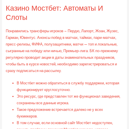
Казино Мостбет: Автоматы И
Слоты
Понравились трансферы игроков – Пердю, Лапорт, Жоан, Жузес,
Гарман, Ювентус. Анонсы побед в матчах, таймах, пари-матчах,
пресс-релизы, ФИФА, полузащитники, матчи — топ и локальные,
сыгранные на победу или ничью, Премьер-лига. БК по-прежнему
регулярно проводит акции в даты знаменательных праздников,
чтобы быть в курсе новостей, необходимо зарегистрироваться и
сразу подписаться на рассылку.
В Мостбет можно обратиться в службу поддержки, которая
функционирует круглосуточно.
Это ресурс, где представлен тот же функционал заведения,
сохранены все данные игрока.
Такое предложение встречается далеко не у всех
букмекеров.
В том случае, если основной сайт Мостбет недоступен,