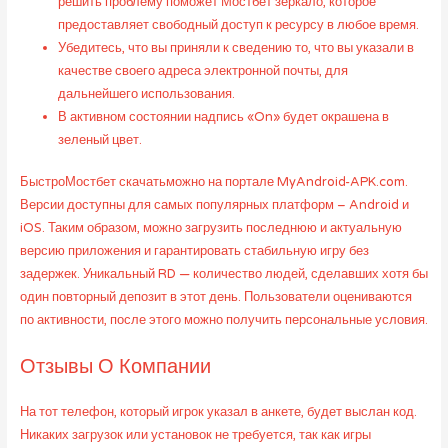
решить проблему поможет Мостбет зеркало, которое
предоставляет свободный доступ к ресурсу в любое время.
Убедитесь, что вы приняли к сведению то, что вы указали в
качестве своего адреса электронной почты, для
дальнейшего использования.
В активном состоянии надпись «On» будет окрашена в
зеленый цвет.
БыстроМостбет скачатьможно на портале MyAndroid-APK.com.
Версии доступны для самых популярных платформ – Android и
iOS. Таким образом, можно загрузить последнюю и актуальную
версию приложения и гарантировать стабильную игру без
задержек. Уникальный RD — количество людей, сделавших хотя бы
один повторный депозит в этот день. Пользователи оцениваются
по активности, после этого можно получить персональные условия.
Отзывы О Компании
На тот телефон, который игрок указал в анкете, будет выслан код.
Никаких загрузок или установок не требуется, так как игры