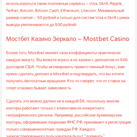
использоваться такие платежные сервисы – Visa, Skrill, Ripple,
Tether, Bitcoin, Bitcoin Cash, Ethereum, Litecoin. Минимальный
размер снятия – 50 рублей и только для систем Visa и Skrill сумма
вывода увеличивается до 500 рублей.
Мостбет Казино Зеркало – Mostbet Casino
Более того, Mostbet меняет свои коэффициенты практически
каждую минуту. Вы можете играть в их казино с депозитом от 500
долларов США. Чтобы активировать приветственный бонус, вам
нужно сделать депозит в Mostbet и подтвердить, что вы хотите
получить бесплатные вращения. Кто-то говорит, что от ставок на
спорт и казино бывает зависимость.
Сделать это можно далеко не в каждой БК, поскольку многие
конторы работают только с клиентами из конкретного
географического региона. Например, российские букмекерские
конторы, оформившие лицензию ФНС РФ, принимают к регистрации
только совершеннолетних граждан РФ. Каждого
зарегистрированного пользователя будут “добивать”