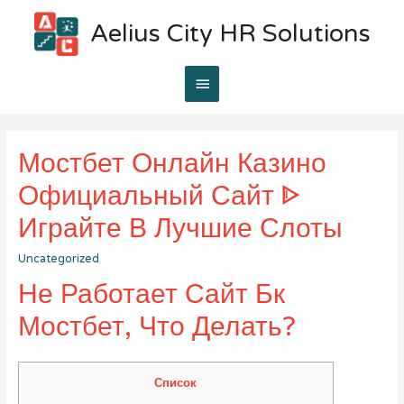
Aelius City HR Solutions
Main
Menu
Мостбет Онлайн Казино
Официальный Сайт ᐈ
Играйте В Лучшие Слоты
Uncategorized
Не Работает Сайт Бк
Мостбет, Что Делать?
Список