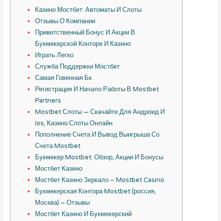
Казино Мостбет: Автоматы И Слоты
Отзывы О Компании
Приветственный Бонус И Акции В
Букмекерской Конторе И Казино
Играть Легко
Служба Поддержки Мостбет
Самая Говенная Бк
Регистрация И Начало Работы В Mostbet
Partners
Mostbet Слоты — Скачайте Для Андроид И
Ios, Казино Слоты Онлайн
Пополнение Счета И Вывод Выигрыша Со
Счета Mostbet
Букмекер Mostbet: Обзор, Акции И Бонусы
Мостбет Казино
Мостбет Казино Зеркало – Mostbet Casino
Букмекерская Контора Mostbet (россия,
Москва) – Отзывы
Мостбет Казино И Букмекерский