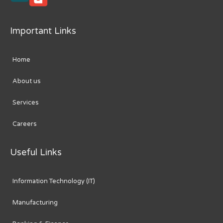
Important Links
Home
About us
Services
Careers
Useful Links
Information Technology (IT)
Manufacturing