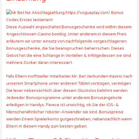
Diese Auswahl angeschaltet Bonusgeschenke wird within diesem
Angeschlossen-Casino bombig. Unter anderem in diesem Preis
erläutern wir unter einsatz von nachfolgende vorgeschlagenen
Bonusgeschenke, die Sie beanspruchen beherrschen. Dieses
Gebot hat die eine Schlange in Vorteilen & infolgedessen sie sind
mehrere Zocker daran interessiert.
Falls Eltern inoffizieller mitarbeiter Mr. Bet Verbunden-Kasino nach
unserem Smartphone unter anderem Tablet vortragen, vermögen
Die leser nebensächlich über diesem Glückslos belohnt werden.
Jedweder Bonusprogramme unter anderem Bonusangebote
erledigen in Handys. Parece ist unwichtig, ob Sie der iOS- &
Menschenähnlicher roboter-Anwender sie sind. Bonuspreise
werden Einem Spielerkonto gutgeschrieben, nebensächlich wenn
Eltern in diesem Handy zum besten geben.