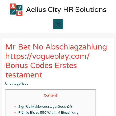
Aelius City HR Solutions
Main
Menu
Mr Bet No Abschlagzahlung
https://vogueplay.com/
Bonus Codes Erstes
testament
Uncategorized
Content
Sign Up Maklercourtage Geschäft
Prämie Bis zu 550 Within 4 Einzahlung