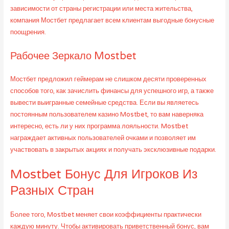
зависимости от страны регистрации или места жительства,
компания Мостбет предлагает всем клиентам выгодные бонусные
поощрения.
Рабочее Зеркало Mostbet
Мостбет предложил геймерам не слишком десяти проверенных
способов того, как зачислить финансы для успешного игр, а также
вывести выигранные семейные средства. Если вы являетесь
постоянным пользователем казино Mostbet, то вам наверняка
интересно, есть ли у них программа лояльности. Mostbet
награждает активных пользователей очками и позволяет им
участвовать в закрытых акциях и получать эксклюзивные подарки.
Mostbet Бонус Для Игроков Из
Разных Стран
Более того, Mostbet меняет свои коэффициенты практически
каждую минуту. Чтобы активировать приветственный бонус, вам