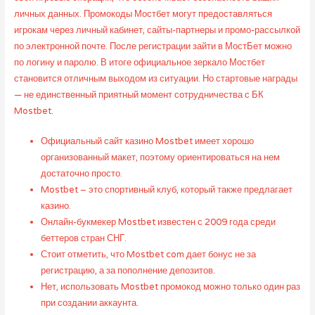
личных данных. Промокоды Мостбет могут предоставляться
игрокам через личный кабинет, сайты-партнеры и промо-рассылкой
по электронной почте. После регистрации зайти в МостБет можно
по логину и паролю. В итоге официальное зеркало Мостбет
становится отличным выходом из ситуации. Но стартовые награды
— не единственный приятный момент сотрудничества с БК
Mostbet.
Официальный сайт казино Mostbet имеет хорошо
организованный макет, поэтому ориентироваться на нем
достаточно просто.
Mostbet – это спортивный клуб, который также предлагает
казино.
Онлайн-букмекер Mostbet известен с 2009 года среди
беттеров стран СНГ.
Стоит отметить, что Mostbet com дает бонус не за
регистрацию, а за пополнение депозитов.
Нет, использовать Mostbet промокод можно только один раз
при создании аккаунта.