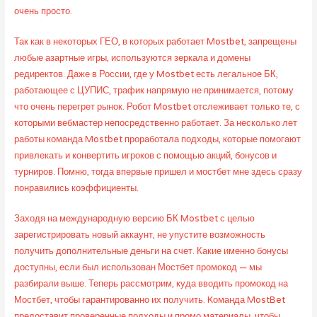
очень просто.
Так как в некоторых ГЕО, в которых работает Mostbet, запрещены
любые азартные игры, используются зеркала и домены
редиректов. Даже в России, где у Mostbet есть легальное БК,
работающее с ЦУПИС, трафик напрямую не принимается, потому
что очень перегрет рынок. Робот Mostbet отслеживает только те, с
которыми вебмастер непосредственно работает. За несколько лет
работы команда Mostbet проработала подходы, которые помогают
привлекать и конвертить игроков с помощью акций, бонусов и
турниров. Помню, тогда впервые пришел и мостбет мне здесь сразу
понравились коэффициенты.
Заходя на международную версию БК Mostbet с целью
зарегистрировать новый аккаунт, не упустите возможность
получить дополнительные деньги на счет. Какие именно бонусы
доступны, если был использован Мостбет промокод — мы
разбирали выше. Теперь рассмотрим, куда вводить промокод на
Мостбет, чтобы гарантированно их получить. Kоманда MostBet
предоставит проверенные подходы и промо материалы, чтобы