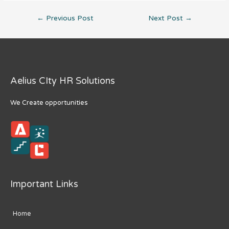
Post
←
Previous Post
Next Post
→
navigation
Aelius CIty HR Solutions
We Create opportunities
Important Links
Home