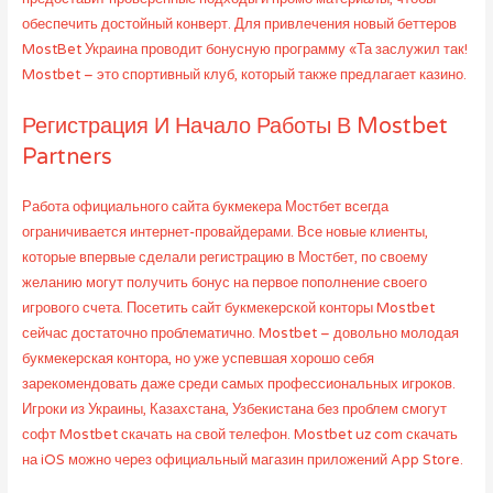
обеспечить достойный конверт. Для привлечения новый беттеров
MostBet Украина проводит бонусную программу «Та заслужил так!
Mostbet – это спортивный клуб, который также предлагает казино.
Регистрация И Начало Работы В Mostbet
Partners
Работа официального сайта букмекера Мостбет всегда
ограничивается интернет-провайдерами. Все новые клиенты,
которые впервые сделали регистрацию в Мостбет, по своему
желанию могут получить бонус на первое пополнение своего
игрового счета. Посетить сайт букмекерской конторы Mostbet
сейчас достаточно проблематично. Mostbet – довольно молодая
букмекерская контора, но уже успевшая хорошо себя
зарекомендовать даже среди самых профессиональных игроков.
Игроки из Украины, Казахстана, Узбекистана без проблем смогут
софт Mostbet скачать на свой телефон. Mostbet uz com скачать
на iOS можно через официальный магазин приложений App Store.