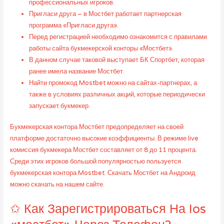
профессиональных игроков.
Пригласи друга – в Мостбет работает партнерская
программа «Пригласи друга».
Перед регистрацией необходимо ознакомится с правилами
работы сайта букмекерской конторы «Мостбет».
В данном случае таковой выступает БК Спортбет, которая
ранее имела название Мостбет.
Найти промокод Mostbet можно на сайтах-партнерах, а
также в условиях различных акций, которые периодически
запускает букмекер.
Букмекерская контора Мостбет предопределяет на своей
платформе достаточно высокие коэффициенты. В режиме live
комиссия букмекера Мостбет составляет от 8 до 11 процента.
Среди этих игроков большой популярностью пользуется
букмекерская контора Mostbet. Скачать Мостбет на Андроид
можно скачать на нашем сайте.
✩ Как Зарегистрироваться На Ios