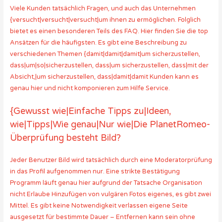
Viele Kunden tatsächlich Fragen, und auch das Unternehmen
{versucht|versucht|versucht|um ihnen zu ermöglichen. Folglich
bietet es einen besonderen Teils des FAQ. Hier finden Sie die top
Ansätzen für die häufigsten. Es gibt eine Beschreibung zu
verschiedenen Themen {damit|damit|damit|um sicherzustellen,
dass|um|so|sicherzustellen, dass|um sicherzustellen, dass|mit der
Absicht,|um sicherzustellen, dass|damit|damit Kunden kann es
genau hier und nicht komponieren zum Hilfe Service.
{Gewusst wie|Einfache Tipps zu|Ideen,
wie|Tipps|Wie genau|Nur wie|Die PlanetRomeo-
Überprüfung besteht Bild?
Jeder Benutzer Bild wird tatsächlich durch eine Moderatorprüfung
in das Profil aufgenommen nur. Eine strikte Bestätigung
Programm läuft genau hier aufgrund der Tatsache Organisation
nicht Erlaube Hinzufügen von vulgären Fotos eigenes, es gibt zwei
Mittel. Es gibt keine Notwendigkeit verlassen eigene Seite
ausgesetzt für bestimmte Dauer – Entfernen kann sein ohne