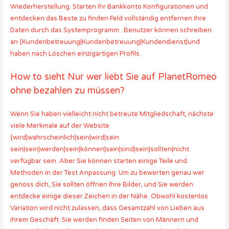
Wiederherstellung. Starten Ihr Bankkonto Konfigurationen und
entdecken das Beste zu finden Feld vollständig entfernen Ihre
Daten durch das Systemprogramm . Benutzer können schreiben
an {Kundenbetreuung|Kundenbetreuung|Kundendienst|und
haben nach Löschen einzigartigen Profils.
How to sieht Nur wer liebt Sie auf PlanetRomeo
ohne bezahlen zu müssen?
Wenn Sie haben vielleicht nicht betreute Mitgliedschaft, nächste
viele Merkmale auf der Website
{wird|wahrscheinlich|sein|wird|sein
sein|sein|werden|sein|können|sein|sind|sein|sollten|nicht
verfügbar sein. Aber Sie können starten einige Teile und
Methoden in der Test Anpassung. Um zu bewerten genau wer
genoss dich, Sie sollten öffnen Ihre Bilder, und Sie werden
entdecke einige dieser Zeichen in der Nähe. Obwohl kostenlos
Variation wird nicht zulassen, dass Gesamtzahl von Lieben aus
ihrem Geschäft. Sie werden finden Seiten von Männern und