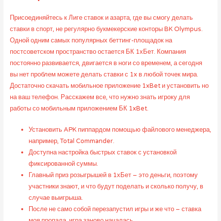
Присоединяйтесь к Лиге ставок и азарта, где вы смогу делать
ставки в спорт, не регулярно букмекерские конторы BK Olympus.
Одной одним самых популярных беттинг-площадок на
постсоветском пространство остается БК 1хБет. Компания
постоянно развивается, двигается в ноги со временем, а сегодня
вы нет проблем можете делать ставки с 1x в любой точек мира.
Достаточно скачать мобильное приложение 1xBet и установить но
на ваш телефон. Расскажем все, что нужно знать игроку для
работы со мобильным приложением БК 1xBet.
Установить APK пиппардом помощью файлового менеджера,
например, Total Commander.
Доступна настройка быстрых ставок с установкой
фиксированной суммы.
Главный приз розыгрышей в 1хБет – это деньги, поэтому
участники знают, и что будут поделать и сколько получу, в
случае выигрыша.
После не само собой перезапустил игры и же что – ставка
моя пропала, игра заново началась.