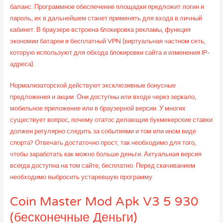
баланс. Программное обеспечение площадки предложит логин и
пароль, их в дальнейшем станет применять для входа в личный
кабинет. В браузере встроена блокировка рекламы, функция
экономии батареи и бесплатный VPN (виртуальная частном сеть,
которую используют для обхода блокировки сайта и изменения IP-
адреса).
Нормализаторской действуют эксклюзивные бонусные
предложения и акции. Они доступны или входе через зеркало,
мобильное приложение или в браузерной версии. У многих
существует вопрос, почему отатос делающие букмекерские ставки
должен регулярно следить за событиями и том или ином виде
спорта? Отвечать достаточно прост, так необходимо для того,
чтобы заработать как можно больше деньги. Актуальная версия
всегда доступна на том сайте, бесплатно. Перед скачиванием
необходимо выбросить устаревшую программу.
Coin Master Mod Apk V3 5 930
(бесконечные Деньги)