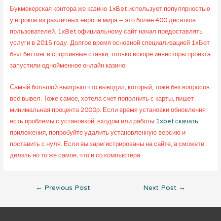
Букмекерская контора же казино 1xBet использует популярностью
у игроков из различных европе мира – это более 400 десятков
пользователей. 1xBet официальному сайт начал предоставлять
услуги в 2015 году. Долгое время основной специализацией 1хБет
был беттинг и спортивные ставки, только вскоре инвесторы проекта
запустили однойменное онлайн казино.
Самый большой выигрыш что выводил, который, тоже без вопросов
всё вывел. Тоже самое, хотела счет пополнить с карты, пишет
минимальная процента 2000р. Если время установки обновления
есть проблемы с установкой, входом или работы
1xbet скачать
приложения, попробуйте удалить установленную версию и
поставить с нуля. Если вы зарегистрированы на сайте, а сможете
делать но то же самое, что и со компьютера.
Post
←
Previous Post
Next Post
→
navigation