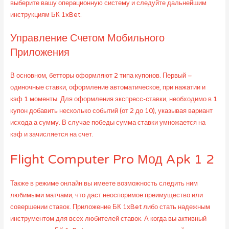
выберите вашу операционную систему и следуйте дальнейшим
инструкциям БК 1xBet.
Управление Счетом Мобильного
Приложения
В основном, бетторы оформляют 2 типа купонов. Первый –
одиночные ставки, оформление автоматическое, при нажатии и
кэф 1 моменты. Для оформления экспресс-ставки, необходимо в 1
купон добавить несколько событий (от 2 до 10), указывая вариант
исхода а сумму. В случае победы сумма ставки умножается на
кэф и зачисляется на счет.
Flight Computer Pro Мод Apk 1 2
Также в режиме онлайн вы имеете возможность следить ним
любимыми матчами, что даст неоспоримое преимущество или
совершении ставок. Приложение БК 1xBet либо стать надежным
инструментом для всех любителей ставок. А когда вы активный