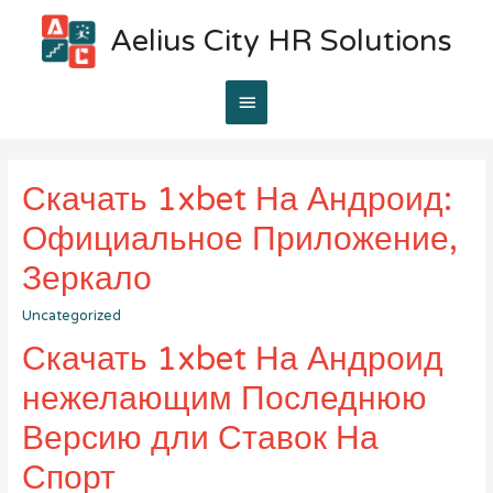
Aelius City HR Solutions
Main
Menu
Скачать 1xbet На Андроид:
Официальное Приложение,
Зеркало
Uncategorized
Скачать 1xbet На Андроид
нежелающим Последнюю
Версию дли Ставок На
Спорт