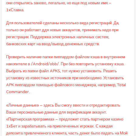
они открылись заново, легально, но еще под новым имя –
1xСтавка.
Для пользователей сделаны несколько вида регистраций. Да,
только он работает ддя новых аккаунтов, принимать надо при
регистрации. Поддержка электронных наличных систем,
банковских карт на ввод/вывод денежных средств.
Проверить наличие папки пиппардом файлом кэша в внутреннем
накопителе в /Android/obb/. При без повторить установку кэша.
Выбрать из папки файл APKS, тот нужно установить. Решить
установку из известных источников при необходимо. Установить
APK пиппардом помощью файлового менеджера, например, Total
Commander.
«Личные данные» – здесь Вы смогу ввести и отредактировать
Ваши персональные данные для верификации аккаунт.
«Партнерская программа» – предложит стать партнером казино
1хБет и зарабатывать на привлеченных игроках. С каждая
депозита привлеченного клиента, часть денег было падать на Мой