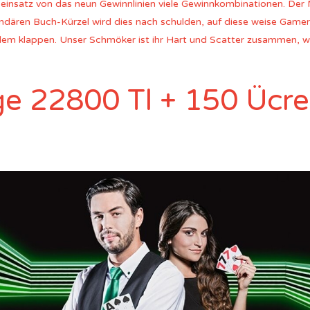
r einsatz von das neun Gewinnlinien viele Gewinnkombinationen. Der 
dären Buch-Kürzel wird dies nach schulden, auf diese weise Gam
udem klappen. Unser Schmöker ist ihr Hart und Scatter zusammen, w
e 22800 Tl + 150 Ücret