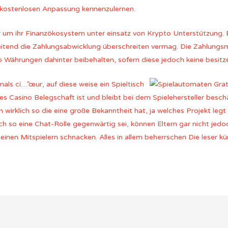
hr kostenlosen Anpassung kennenzulernen.
r um ihr Finanzökosystem unter einsatz von Krypto Unterstützung. Es
itend die Zahlungsabwicklung überschreiten vermag. Die Zahlungsme
o Währungen dahinter beibehalten, sofern diese jedoch keine besitz
ls cí…”œur, auf diese weise ein Spieltisch
es Casino Belegschaft ist und bleibt bei dem Spielehersteller beschä
 wirklich so die eine große Bekanntheit hat, ja welches Projekt legt
ch so eine Chat-Rolle gegenwärtig sei, können Eltern gar nicht jed
einen Mitspielern schnacken. Alles in allem beherrschen Die leser k