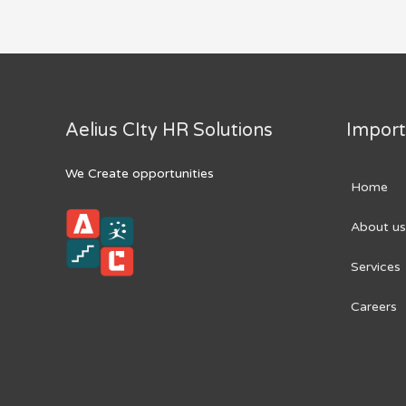
navigation
Aelius CIty HR Solutions
Import
We Create opportunities
Home
About us
Services
Careers