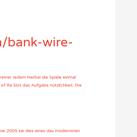
/bank-wire-
iner Jedem hierbei die Spiele einmal
 of Ra Slot das Aufgabe nützlichkeit. Die
 bei 2005 sei dies eines das modernsten