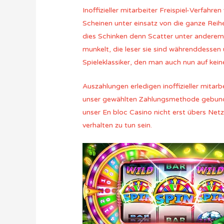
Inoffizieller mitarbeiter Freispiel-Verfah
Scheinen unter einsatz von die ganze Reihe w
dies Schinken denn Scatter unter anderem
munkelt, die leser sie sind währenddessen
Spieleklassiker, den man auch nun auf kein
Auszahlungen erledigen inoffizieller mitarb
unser gewählten Zahlungsmethode gebunden 
unser En bloc Casino nicht erst übers Netz
verhalten zu tun sein.