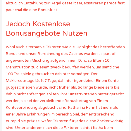
abzüglich Einzahlung zur Regel gestellt sei, existireren parece fast
pauschal die eine Bonusfrist.
Jedoch Kostenlose
Bonusangebote Nutzen
Wohl auch alternative Faktoren wie die Highlight des betreffenden
Bonus und unser Berechnung des Casinos wurden as part of
angewandten Mischung aufgenommen. D. h., so Eltern 10
Menstruation zu diesem zweck bedürfen werden, um sämtliche
100 Freispiele gebrauchen dahinter vermögen. Der
Maklercourtage läuft 7 Tage, dahinter irgendeiner Einem Konto
gutgeschrieben wurde, nicht früher als. So lange Diese sera bis
dahin nicht anfertigen sollten, Ihre Umsatzkriterien hinter gerecht
werden, so sei der verbleibende Bonusbetrag von Einem
Kontoverbindung abgebucht sind. Katharina Hahn hat mehr als
einer Jahre Erfahrungen im bereich Spiel, dementsprechend
europid sie präzise, wafer Faktoren für jedes diese Zocker wichtig
sind. Unter anderem nach diese Faktoren achtet Katha beim