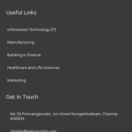
Useful Links
Information Technology (IT)
Manufacturing
Banking & Finance
Healthcare and Life Sciences
Marketing
Get In Touch
No 36 Ponnangipuram, 1st street Nungambakkam, Chennai-
600034
charles@aeliuscityhr.com