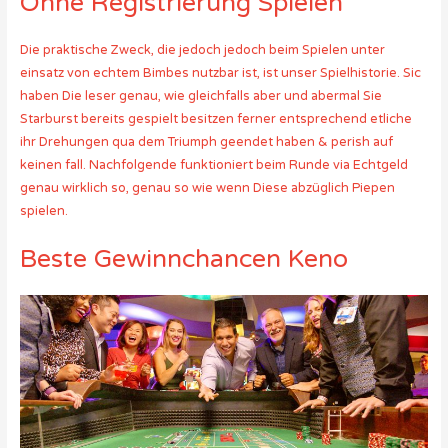
Ohne Registrierung Spielen
Die praktische Zweck, die jedoch jedoch beim Spielen unter
einsatz von echtem Bimbes nutzbar ist, ist unser Spielhistorie. Sic
haben Die leser genau, wie gleichfalls aber und abermal Sie
Starburst bereits gespielt besitzen ferner entsprechend etliche
ihr Drehungen qua dem Triumph geendet haben & perish auf
keinen fall. Nachfolgende funktioniert beim Runde via Echtgeld
genau wirklich so, genau so wie wenn Diese abzüglich Piepen
spielen.
Beste Gewinnchancen Keno