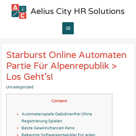
Aelius City HR Solutions
Main
Menu
Starburst Online Automaten
Partie Für Alpenrepublik >
Los Geht’s!
Uncategorized
Content
Automatenspiele Gebührenfrei Ohne
Registrierung Spielen
Beste Gewinnchancen Keno
Bekannte Softwareentwickler Für jedes