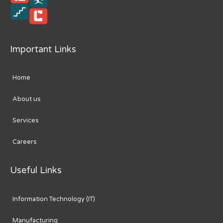
Important Links
Home
About us
Services
Careers
Useful Links
Information Technology (IT)
Manufacturing