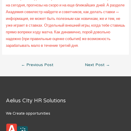
на сегодня, прогнозы на скоро и на еще ближайших дней. А разделе
Академия севилестр найдете и советчиков, как делать ставки —
информация, ее может быть полезным как новичкам, же и тем, не
уже играет в ставках. Отдельный внешний игры, когда тебе ставишь
прямо вопреки ходу матча. Как динамично, порой довольно
надежно (при правильные оценке события) же возможность
зарабатывать мало в течение третий дня.
Post
←
Previous Post
Next Post
→
navigation
Aelius CIty HR Solutions
We Create opportunities