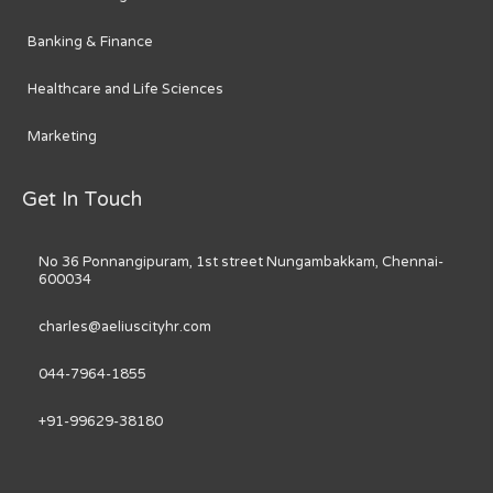
Banking & Finance
Healthcare and Life Sciences
Marketing
Get In Touch
No 36 Ponnangipuram, 1st street Nungambakkam, Chennai-
600034
charles@aeliuscityhr.com
044-7964-1855
+91-99629-38180