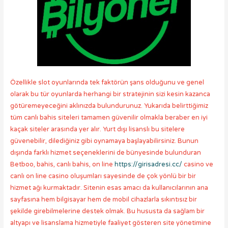
Özellikle slot oyunlarında tek faktörün şans olduğunu ve genel
olarak bu tür oyunlarda herhangi bir stratejinin sizi kesin kazanca
götüremeyeceğini aklınızda bulundurunuz. Yukarıda belirttiğimiz
tüm canlı bahis siteleri tamamen güvenilir olmakla beraber en iyi
kaçak siteler arasında yer alır. Yurt dışı lisanslı bu sitelere
güvenebilir, dilediğiniz gibi oynamaya başlayabilirsiniz. Bunun
dışında farklı hizmet seçeneklerini de bünyesinde bulunduran
Betboo, bahis, canlı bahis, on line
https://girisadresi.cc/
casino ve
canlı on line casino oluşumları sayesinde de çok yönlü bir bir
hizmet ağı kurmaktadır. Sitenin esas amacı da kullanıcılarının ana
sayfasına hem bilgisayar hem de mobil cihazlarla sıkıntısız bir
şekilde girebilmelerine destek olmak. Bu hususta da sağlam bir
altyapı ve lisanslama hizmetiyle faaliyet gösteren site yönetimine