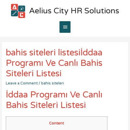
Aelius City HR Solutions
Main
Menu
bahis siteleri listesiİddaa
Programı Ve Canlı Bahis
Siteleri Listesi
Leave a Comment
/
bahis siteleri
İddaa Programı Ve Canlı
Bahis Siteleri Listesi
Content