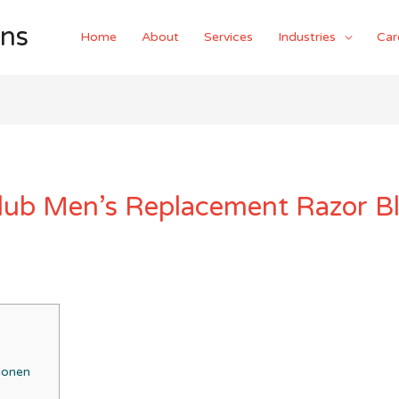
ons
Home
About
Services
Industries
Car
lub Men’s Replacement Razor Bl
ionen