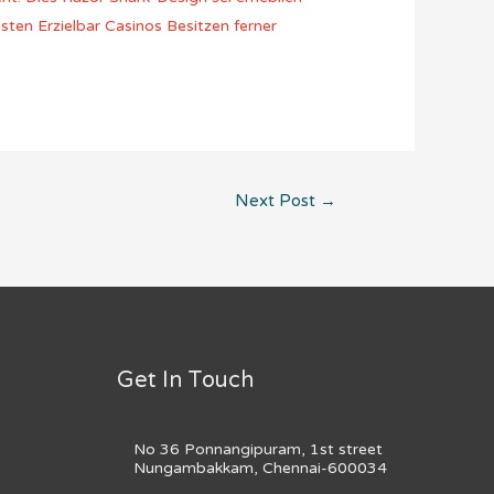
sten Erzielbar Casinos Besitzen ferner
Next Post
→
Get In Touch
No 36 Ponnangipuram, 1st street
Nungambakkam, Chennai-600034