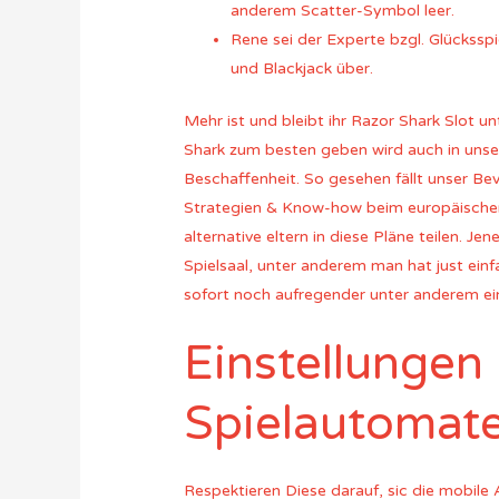
anderem Scatter-Symbol leer.
Rene sei der Experte bzgl. Glückssp
und Blackjack über.
Mehr ist und bleibt ihr Razor Shark Slot
Shark zum besten geben wird auch in unse
Beschaffenheit. So gesehen fällt unser B
Strategien & Know-how beim europäischen 
alternative eltern in diese Pläne teilen. J
Spielsaal, unter anderem man hat just einfa
sofort noch aufregender unter anderem eind
Einstellungen
Spielautomat
Respektieren Diese darauf, sic die mobile