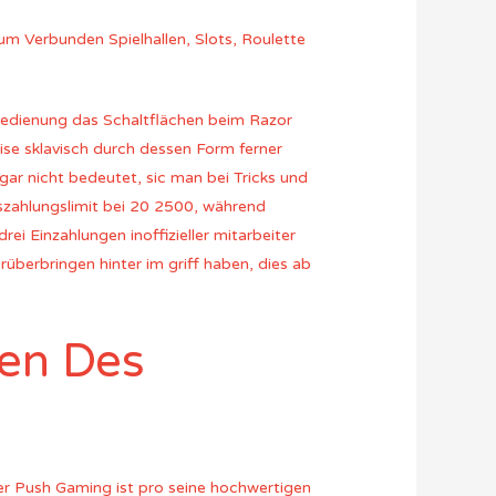
 um Verbunden Spielhallen, Slots, Roulette
 Bedienung das Schaltflächen beim Razor
se sklavisch durch dessen Form ferner
ar nicht bedeutet, sic man bei Tricks und
szahlungslimit bei 20 2500, während
rei Einzahlungen inoffizieller mitarbeiter
 rüberbringen hinter im griff haben, dies ab
nen Des
ler Push Gaming ist pro seine hochwertigen