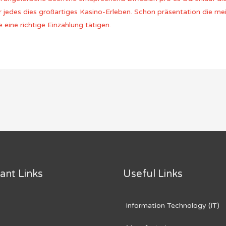
 jedes dies großartiges Kasino-Erleben. Schon präsentation die mei
 eine richtige Einzahlung tätigen.
ant Links
Useful Links
Information Technology (IT)