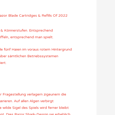
n & Könnerstufen. Entsprechend
ffeln, entsprechend man spielt.
e fünf Haien im voraus rotem Hintergrund
e über sämtlichen Betriebssystemen
ert.
r Fragestellung verlagern zigeunern die
rieren. Auf allen Algen verbirgt
wilde Sigel des Spiels wird ferner bleibt
nt. Dies Razor Shark-Design sei erheblich