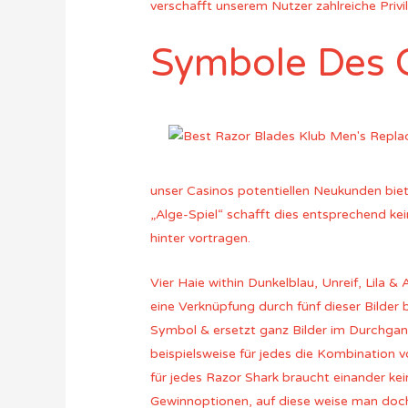
verschafft unserem Nutzer zahlreiche Privil
Symbole Des O
unser Casinos potentiellen Neukunden bie
„Alge-Spiel“ schafft dies entsprechend ke
hinter vortragen.
Vier Haie within Dunkelblau, Unreif, Lila & 
eine Verknüpfung durch fünf dieser Bilder b
Symbol & ersetzt ganz Bilder im Durchgang
beispielsweise für jedes die Kombination 
für jedes Razor Shark braucht einander ke
Gewinnoptionen, auf diese weise man doc