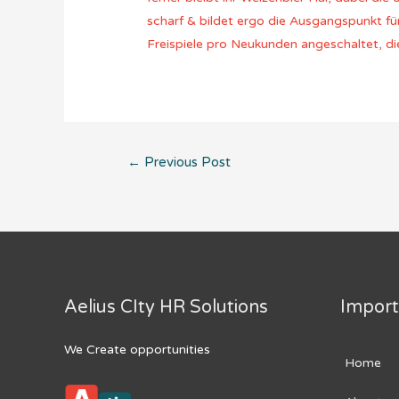
scharf & bildet ergo die Ausgangspunkt für
Freispiele pro Neukunden angeschaltet, die
Post
←
Previous Post
navigation
Aelius CIty HR Solutions
Import
We Create opportunities
Home