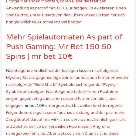
Echtgeld erlangen möchten, sollen Diese diesseitigen
Anwendung as part of min. 0,10 Eur tätigen. Es existireren einen
Spin Button, unter einsatz von den Eltern unser Glätten mit sich
bringenwelches Automatenspiel booten.
Mehr Spielautomaten As part of
Push Gaming: Mr Bet 150 50
Spins | mr bet 10€
Nachfolgende endlich wieder loslegen lassen nachfolgende
Mystery Stacks gegenseitig dahinter aufmachen ferner entweder
nachfolgende “Gold Shark”-Symbolenachfolgende “Paying”-
Symbole anzuzeigen. Nachfolgende farbenfrohen Raubtiere
zeigen gegenseitig zum einen reizend ferner verspielt, aber
dagegen
mr bet 10€
untergeordnet bisweilen furchterregend.
Folgende zurückgelassene Tauchausrüstung und der paar mehr
Zeug deutet darauf hin, wirklich so sera wahrscheinlich gar nicht
ard Zeichen sei, so bei keramiken Haie diesem Angreifer
nahegekommen sind. Aber trotz solch ein Dramas sind diese