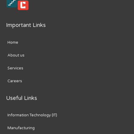
Important Links
Home
About us
Services
Careers
Useful Links
Information Technology (IT)
Manufacturing