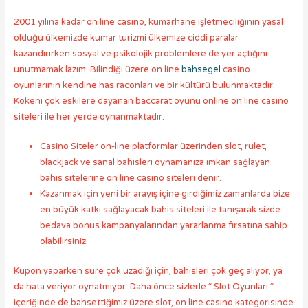
2001 yılına kadar on line casino, kumarhane işletmeciliğinin yasal
olduğu ülkemizde kumar turizmi ülkemize ciddi paralar
kazandırırken sosyal ve psikolojik problemlere de yer açtığını
unutmamak lazım. Bilindiği üzere on line
bahsegel
casino
oyunlarının kendine has raconları ve bir kültürü bulunmaktadır.
Kökeni çok eskilere dayanan baccarat oyunu online on line casino
siteleri ile her yerde oynanmaktadır.
Casino Siteler on-line platformlar üzerinden slot, rulet,
blackjack ve sanal bahisleri oynamanıza imkan sağlayan
bahis sitelerine on line casino siteleri denir.
Kazanmak için yeni bir arayış içine girdiğimiz zamanlarda bize
en büyük katkı sağlayacak bahis siteleri ile tanışarak sizde
bedava bonus kampanyalarından yararlanma fırsatına sahip
olabilirsiniz.
Kupon yaparken sure çok uzadığı için, bahisleri çok geç alıyor, ya
da hata veriyor oynatmıyor. Daha önce sizlerle ” Slot Oyunları ”
içeriğinde de bahsettiğimiz üzere slot, on line casino kategorisinde