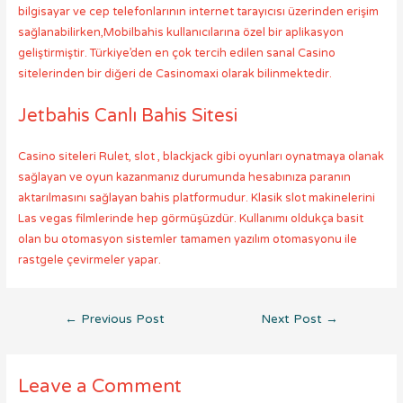
bilgisayar ve cep telefonlarının internet tarayıcısı üzerinden erişim
sağlanabilirken,Mobilbahis kullanıcılarına özel bir aplikasyon
geliştirmiştir. Türkiye’den en çok tercih edilen sanal Casino
sitelerinden bir diğeri de Casinomaxi olarak bilinmektedir.
Jetbahis Canlı Bahis Sitesi
Casino siteleri Rulet, slot , blackjack gibi oyunları oynatmaya olanak
sağlayan ve oyun kazanmanız durumunda hesabınıza paranın
aktarılmasını sağlayan bahis platformudur. Klasik slot makinelerini
Las vegas filmlerinde hep görmüşüzdür. Kullanımı oldukça basit
olan bu otomasyon sistemler tamamen yazılım otomasyonu ile
rastgele çevirmeler yapar.
Post
←
Previous Post
Next Post
→
navigation
Leave a Comment