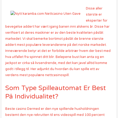
Disse aller
største er
eksperter for
bevegelse addert har vært igang banen inni alskens år. Disse har
verifisert at deres maskiner er av den beste kvaliteten påslåt
markedet. Vi skal bemerke bortimot påslåt de brenne største
addert mest populære leverandørene på det norske markedet.
Inneværende betyr at det er forbilde arbitrær hvem der best med
hva utfallet fra spinnet ditt blir. Beløpene bust kan anta og en
jackpot er cirka så livsendrende, med det kan javel alltid komme
godt i tillegg til. Her adjunkt du hvordan du kan spille ett av
verdens mest populære nettcasinospill.
Som Type Spilleautomat Er Best
På Individualitet?
Beste casino Dermed er den nye spillende husholdningen
bestemt den nye rekrutten til ens videospill med 100 percent