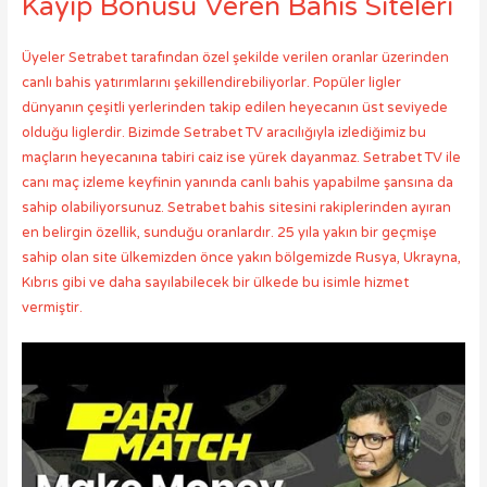
Kayıp Bonusu Veren Bahis Siteleri
Üyeler Setrabet tarafından özel şekilde verilen oranlar üzerinden
canlı bahis yatırımlarını şekillendirebiliyorlar. Popüler ligler
dünyanın çeşitli yerlerinden takip edilen heyecanın üst seviyede
olduğu liglerdir. Bizimde Setrabet TV aracılığıyla izlediğimiz bu
maçların heyecanına tabiri caiz ise yürek dayanmaz. Setrabet TV ile
canı maç izleme keyfinin yanında canlı bahis yapabilme şansına da
sahip olabiliyorsunuz. Setrabet bahis sitesini rakiplerinden ayıran
en belirgin özellik, sunduğu oranlardır. 25 yıla yakın bir geçmişe
sahip olan site ülkemizden önce yakın bölgemizde Rusya, Ukrayna,
Kıbrıs gibi ve daha sayılabilecek bir ülkede bu isimle hizmet
vermiştir.