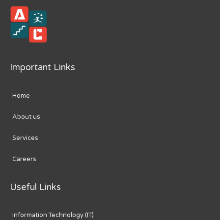
Important Links
Home
About us
Services
Careers
Useful Links
Information Technology (IT)