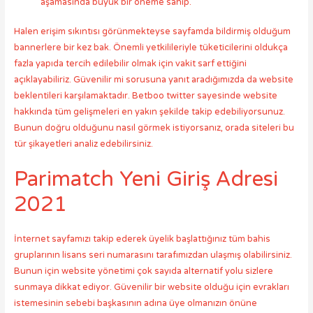
aşamasında büyük bir öneme sahip.
Halen erişim sıkıntısı görünmekteyse sayfamda bildirmiş olduğum
bannerlere bir kez bak. Önemli yetkilileriyle tüketicilerini oldukça
fazla yapıda tercih edilebilir olmak için vakit sarf ettiğini
açıklayabiliriz. Güvenilir mi sorusuna yanıt aradığımızda da website
beklentileri karşılamaktadır. Betboo twitter sayesinde website
hakkında tüm gelişmeleri en yakın şekilde takip edebiliyorsunuz.
Bunun doğru olduğunu nasıl görmek istiyorsanız, orada siteleri bu
tür şikayetleri analiz edebilirsiniz.
Parimatch Yeni Giriş Adresi
2021
İnternet sayfamızı takip ederek üyelik başlattığınız tüm bahis
gruplarının lisans seri numarasını tarafımızdan ulaşmış olabilirsiniz.
Bunun için website yönetimi çok sayıda alternatif yolu sizlere
sunmaya dikkat ediyor. Güvenilir bir website olduğu için evrakları
istemesinin sebebi başkasının adına üye olmanızın önüne