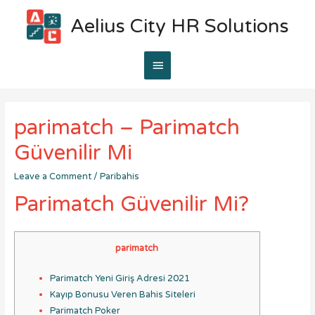
Aelius City HR Solutions
Main
Menu
parimatch – Parimatch
Güvenilir Mi
Leave a Comment
/
Paribahis
Parimatch Güvenilir Mi?
parimatch
Parimatch Yeni Giriş Adresi 2021
Kayıp Bonusu Veren Bahis Siteleri
Parimatch Poker