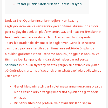
Yasadışı Bahis Siteleri Neden Tercih Ediliyor?
Bedava Slot Oyunları insanların eğlenirken kazanç
sağlayabilecekleri ve şanslarının yaver gitmesi durumunda ciddi
gelir sağlayabilecekleri platformlardır. Güvenilir casino firmalarının
tercih edilmesinin avantajı kullandıkları alt yapıların dışarıdan
kesinlikle müdahale almaması ile sağlanıyor. Genellikle netent
casino alt yapılarını tercih eden firmaların sektörde ön planda
oldukları gözlenmektedir. Deneme bonusu, hoşgeldin bonusu ve
tüm free bet kampanyalarından sizleri haberdar ediyoruz.
paribahis
‘ın tutkulu ziyaretçi destek çalışanları sayfanın en yukarı
bölümündedir, alternatif seçenek olan whatsaap’lada etkiletşimde
kalabilirsin.
Genellikle parimatch canlı rulet masalarına merakımız olsa da
Kıbrıs casinolarının vazgeçilmezi slot oyunlarına girmeden
olmazdı.
Bir bahis sitesinde pratiklik ve hız kullanıcıların seçim