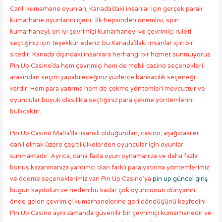
Canlı kumarhane oyunları, Kanada’daki insanlar için gerçek paralı
kumarhane oyunlarını içerir. İlk hepsinden önemlisi, spin
kumarhaneyi, en iyi çevrimiçi kumarhaneyi ve çevrimiçi ruleti
seçtiğiniz için teşekkür ederiz, bu Kanada’daki insanlar için bir
sitedir, Kanada dışındaki insanlara herhangi bir hizmet sunmuyoruz.
Pin Up Casino’da hem çevrimiçi hem de mobil casino seçenekleri
arasından seçim yapabileceğiniz yüzlerce bankacılık seçeneği
vardır. Hem para yatırma hem de çekme yöntemleri mevcuttur ve
oyuncular büyük olasılıkla seçtiğiniz para çekme yöntemlerini
bulacaktır.
Pin Up Casino Malta’da lisanslı olduğundan, casino, aşağıdakiler
dahil olmak üzere çeşitli ülkelerden oyuncular için oyunlar
sunmaktadır: Ayrıca, daha fazla oyun oynamanıza ve daha fazla
bonus kazanmanıza yardımcı olan farklı para yatırma yöntemlerimiz
ve ödeme seçeneklerimiz var! Pin Up Casino’ya
pin up güncel giriş
bugün kaydolun ve neden bu kadar çok oyuncunun dünyanın
önde gelen çevrimiçi kumarhanelerine geri döndüğünü keşfedin!
Pin Up Casino aynı zamanda güvenilir bir çevrimiçi kumarhanedir ve