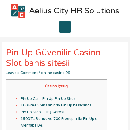
Aelius City HR Solutions
Main
Menu
Pin Up Güvenilir Casino –
Slot bahis sitesii
Leave a Comment
/
online casino 29
Casino Içeriği
Pin Up Canlı Pin Up Pin Up Sitesi
100 Free Spins anında Pin Up hesabında!
Pin Up Mobil Giriş Adresi
1500 TL Bonus ve 700 Freespin İle Pin Up e
Merhaba De.