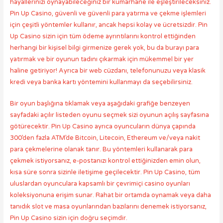
hayallerinizi oynayabileceğiniz bir kumarhane ile eşleştirileceksiniz.
Pin Up Casino, güvenli ve güvenli para yatırma ve çekme işlemleri
için çeşitli yöntemler kullanır, ancak hepsi kolay ve ücretsizdir. Pin
Up Casino sizin için tüm ödeme ayrıntılarını kontrol ettiğinden
herhangi bir kişisel bilgi girmenize gerek yok, bu da burayı para
yatırmak ve bir oyunun tadını çıkarmak için mükemmel bir yer
haline getiriyor! Ayrıca bir web cüzdanı, telefonunuzu veya klasik
kredi veya banka kartı yöntemini kullanmayı da seçebilirsiniz.
Bir oyun başlığına tıklamak veya aşağıdaki grafiğe benzeyen
sayfadaki açılır listeden oyunu seçmek sizi oyunun açılış sayfasına
götürecektir. Pin Up Casino ayrıca oyuncuların dünya çapında
300’den fazla ATM’de Bitcoin, Litecoin, Ethereum ve/veya nakit
para çekmelerine olanak tanır. Bu yöntemleri kullanarak para
çekmek istiyorsanız, e-postanızı kontrol ettiğinizden emin olun,
kısa süre sonra sizinle iletişime geçilecektir. Pin Up Casino, tüm
uluslardan oyunculara kapsamlı bir çevrimiçi casino oyunları
koleksiyonuna erişim sunar. Rahat bir ortamda oynamak veya daha
tanıdık slot ve masa oyunlarından bazılarını denemek istiyorsanız,
Pin Up Casino sizin için doğru seçimdir.