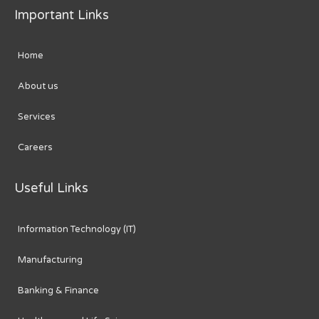
Important Links
Home
About us
Services
Careers
Useful Links
Information Technology (IT)
Manufacturing
Banking & Finance