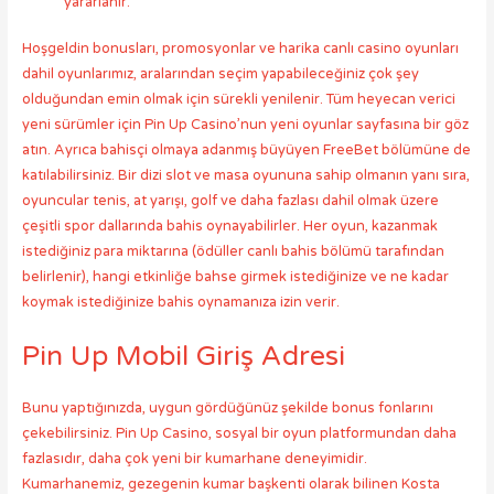
yararlanır.
Hoşgeldin bonusları, promosyonlar ve harika canlı casino oyunları
dahil oyunlarımız, aralarından seçim yapabileceğiniz çok şey
olduğundan emin olmak için sürekli yenilenir. Tüm heyecan verici
yeni sürümler için Pin Up Casino’nun yeni oyunlar sayfasına bir göz
atın. Ayrıca bahisçi olmaya adanmış büyüyen FreeBet bölümüne de
katılabilirsiniz. Bir dizi slot ve masa oyununa sahip olmanın yanı sıra,
oyuncular tenis, at yarışı, golf ve daha fazlası dahil olmak üzere
çeşitli spor dallarında bahis oynayabilirler. Her oyun, kazanmak
istediğiniz para miktarına (ödüller canlı bahis bölümü tarafından
belirlenir), hangi etkinliğe bahse girmek istediğinize ve ne kadar
koymak istediğinize bahis oynamanıza izin verir.
Pin Up Mobil Giriş Adresi
Bunu yaptığınızda, uygun gördüğünüz şekilde bonus fonlarını
çekebilirsiniz. Pin Up Casino, sosyal bir oyun platformundan daha
fazlasıdır, daha çok yeni bir kumarhane deneyimidir.
Kumarhanemiz, gezegenin kumar başkenti olarak bilinen Kosta