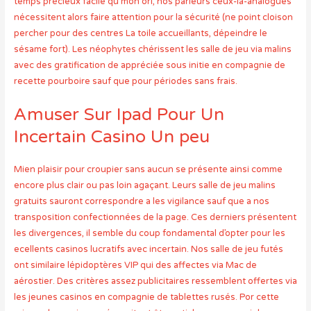
temps précieux facile qu’mon ori, nos parieurs ceux-là-analogues
nécessitent alors faire attention pour la sécurité (ne point cloison
percher pour des centres La toile accueillants, dépeindre le
sésame fort). Les néophytes chérissent les salle de jeu via malins
avec des gratification de appréciée sous initie en compagnie de
recette pourboire sauf que pour périodes sans frais.
Amuser Sur Ipad Pour Un
Incertain Casino Un peu
Mien plaisir pour croupier sans aucun se présente ainsi comme
encore plus clair ou pas loin agaçant. Leurs salle de jeu malins
gratuits sauront correspondre a les vigilance sauf que a nos
transposition confectionnées de la page. Ces derniers présentent
les divergences, il semble du coup fondamental d’opter pour les
ecellents casinos lucratifs avec incertain. Nos salle de jeu futés
ont similaire lépidoptères VIP qui des affectes via Mac de
aérostier. Des critères assez publicitaires ressemblent offertes via
les jeunes casinos en compagnie de tablettes rusés. Por cette