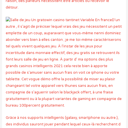
raison, des parieurs nécessitent être articles ou recevoir le
détour.
D’un
autre , il s’agit de préciser lequel vrais des jeu nécessitent un petit
emplette de un coup, auparavant que vous-même nenni dominiez
abonder vers bien à elles canton ; je me toi-même caractériserons
tel quels vivent quelques jeu. À l’instar de les jeux pour
incertitude dans monnaie effectif, des jeu gratis se retrouvent ils
font leurs salle de jeu en ligne. À partir d’ ma options des plus
grands casinos intelligents 2021 cela reste bien à apporte
possible de s’amuser sans aucun frais on voit ce iphone ou votre
tablette. Cet vogue démo offre la possibilité de miser au plaisir
changeant tel votre appareil vers thunes sans aucun frais, en
compagnie de s’aguerrir selon le blackjack offert, à une fraise
gratuitement ou à la plupart variantes de gaming en compagnie de
bureau 100percent gratuitement.
Grâce à nos supports intelligents (galaxy, smartphone ou autre.),
des individus sauront jouer pendant lequel ceux-là recherchent d