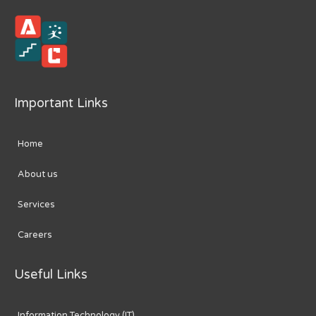
Important Links
Home
About us
Services
Careers
Useful Links
Information Technology (IT)