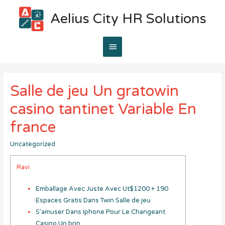
Aelius City HR Solutions
Main
Menu
Salle de jeu Un gratowin
casino tantinet Variable En
france
Uncategorized
Ravi
Emballage Avec Juste Avec Ut$1200 + 190
Espaces Gratis Dans Twin Salle de jeu
S’amuser Dans Iphone Pour Le Changeant
Casino Un brin