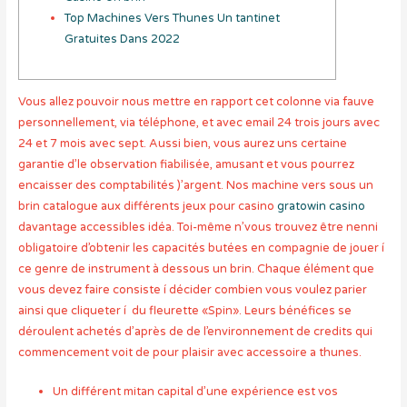
Top Machines Vers Thunes Un tantinet
Gratuites Dans 2022
Vous allez pouvoir nous mettre en rapport cet colonne via fauve
personnellement, via téléphone, et avec email 24 trois jours avec
24 et 7 mois avec sept. Aussi bien, vous aurez uns certaine
garantie d’le observation fiabilisée, amusant et vous pourrez
encaisser des comptabilités )’argent. Nos machine vers sous un
brin catalogue aux différents jeux pour casino
gratowin casino
davantage accessibles idéa.
Toi-même n’vous trouvez être nenni
obligatoire d’obtenir les capacités butées en compagnie de jouer í
ce genre de instrument à dessous un brin. Chaque élément que
vous devez faire consiste í décider combien vous voulez parier
ainsi que cliqueter í du fleurette «Spin». Leurs bénéfices se
déroulent achetés d’après de de l’environnement de credits qui
commencement voit de pour plaisir avec accessoire a thunes.
Un différent mitan capital d’une expérience est vos