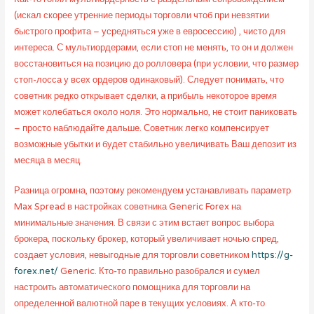
(искал скорее утренние периоды торговли чтоб при невзятии
быстрого профита – усредняться уже в евросессию) , чисто для
интереса. С мультиордерами, если стоп не менять, то он и должен
восстановиться на позицию до ролловера (при условии, что размер
стоп-лосса у всех ордеров одинаковый). Следует понимать, что
советник редко открывает сделки, а прибыль некоторое время
может колебаться около ноля. Это нормально, не стоит паниковать
– просто наблюдайте дальше. Советник легко компенсирует
возможные убытки и будет стабильно увеличивать Ваш депозит из
месяца в месяц.
Разница огромна, поэтому рекомендуем устанавливать параметр
Max Spread в настройках советника Generic Forex на
минимальные значения. В связи с этим встает вопрос выбора
брокера, поскольку брокер, который увеличивает ночью спред,
создает условия, невыгодные для торговли советником
https://g-
forex.net/
Generic. Кто-то правильно разобрался и сумел
настроить автоматического помощника для торговли на
определенной валютной паре в текущих условиях. А кто-то