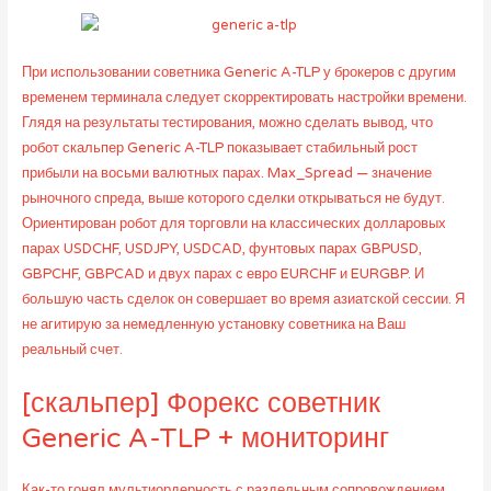
При использовании советника Generic A-TLP у брокеров с другим
временем терминала следует скорректировать настройки времени.
Глядя на результаты тестирования, можно сделать вывод, что
робот скальпер Generic A-TLP показывает стабильный рост
прибыли на восьми валютных парах. Max_Spread — значение
рыночного спреда, выше которого сделки открываться не будут.
Ориентирован робот для торговли на классических долларовых
парах USDCHF, USDJPY, USDCAD, фунтовых парах GBPUSD,
GBPCHF, GBPCAD и двух парах с евро EURCHF и EURGBP. И
большую часть сделок он совершает во время азиатской сессии. Я
не агитирую за немедленную установку советника на Ваш
реальный счет.
[скальпер] Форекс советник
Generic A-TLP + мониторинг
Как-то гонял мультиордерность с раздельным сопровождением