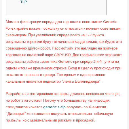
TLP
Момент фильтрации спреда для торговли с советником Generic
Forex крайне важен, поскольку он относится к ночным советникам
скальперам. При увеличении спреда всего на 1-2 пункта
результаты торговли будут отличаться кардинально, как будто это
совершенно другой робот. Рассмотрим это наглядно на примере
торговли на валютной паре GBP/USD. Два графика ниже отражают
результаты работы советника Generic при спреде 2 и 4 пункта на
одном и том же временном отрезке. Вход в сделку происходит при
откатах от основного тренда. Трендовым и одновременно
канальным является индикатор “ленты Боллинджера” .
Разработка и тестирование эксперта длилось несколько месяцев,
но робот этого стоил! Потому что большинству начинающих
спекулянтов хочется
generic a-tlp
получать по % в месяц.
“Дженерик” же позволяет получать относительно небольшую
прибыль, но с минимальными рисками и просадкой.