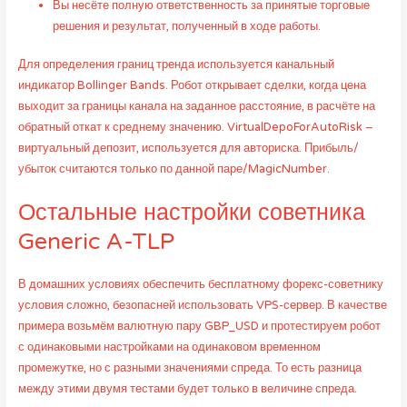
Вы несёте полную ответственность за принятые торговые
решения и результат, полученный в ходе работы.
Для определения границ тренда используется канальный
индикатор Bollinger Bands. Робот открывает сделки, когда цена
выходит за границы канала на заданное расстояние, в расчёте на
обратный откат к среднему значению. VirtualDepoForAutoRisk –
виртуальный депозит, используется для авториска. Прибыль/
убыток считаются только по данной паре/MagicNumber.
Остальные настройки советника
Generic A-TLP
В домашних условиях обеспечить бесплатному форекс-советнику
условия сложно, безопасней использовать VPS-сервер. В качестве
примера возьмём валютную пару GBP_USD и протестируем робот
с одинаковыми настройками на одинаковом временном
промежутке, но с разными значениями спреда. То есть разница
между этими двумя тестами будет только в величине спреда.