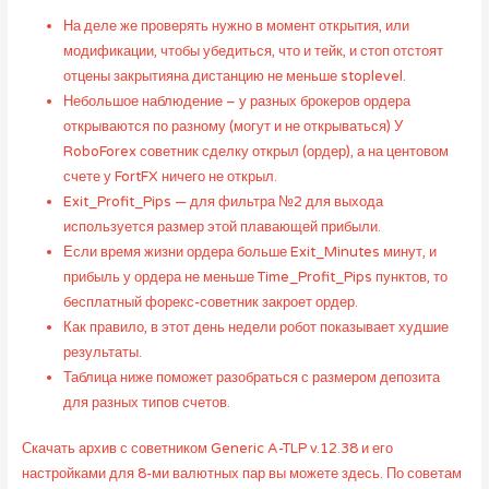
На деле же проверять нужно в момент открытия, или
модификации, чтобы убедиться, что и тейк, и стоп отстоят
отцены закрытияна дистанцию не меньше stoplevel.
Небольшое наблюдение – у разных брокеров ордера
открываются по разному (могут и не открываться) У
RoboForex советник сделку открыл (ордер), а на центовом
счете у FortFX ничего не открыл.
Exit_Profit_Pips — для фильтра №2 для выхода
используется размер этой плавающей прибыли.
Если время жизни ордера больше Exit_Minutes минут, и
прибыль у ордера не меньше Time_Profit_Pips пунктов, то
бесплатный форекс-советник закроет ордер.
Как правило, в этот день недели робот показывает худшие
результаты.
Таблица ниже поможет разобраться с размером депозита
для разных типов счетов.
Скачать архив с советником Generic A-TLP v.12.38 и его
настройками для 8-ми валютных пар вы можете здесь. По советам