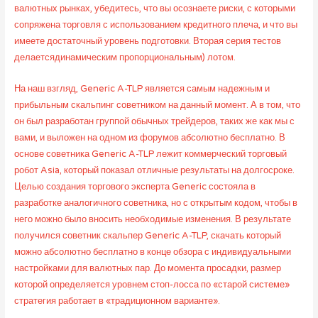
валютных рынках, убедитесь, что вы осознаете риски, с которыми
сопряжена торговля с использованием кредитного плеча, и что вы
имеете достаточный уровень подготовки. Вторая серия тестов
делаетсядинамическим пропорциональным) лотом.
На наш взгляд, Generic A-TLP является самым надежным и
прибыльным скальпинг советником на данный момент. А в том, что
он был разработан группой обычных трейдеров, таких же как мы с
вами, и выложен на одном из форумов абсолютно бесплатно. В
основе советника Generic A-TLP лежит коммерческий торговый
робот Asia, который показал отличные результаты на долгосроке.
Целью создания торгового эксперта Generic состояла в
разработке аналогичного советника, но с открытым кодом, чтобы в
него можно было вносить необходимые изменения. В результате
получился советник скальпер Generic A-TLP, скачать который
можно абсолютно бесплатно в конце обзора с индивидуальными
настройками для валютных пар. До момента просадки, размер
которой определяется уровнем стоп-лосса по «старой системе»
стратегия работает в «традиционном варианте».