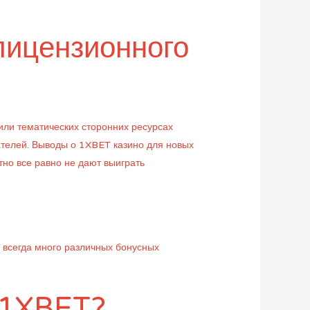
лицензионного
или тематических сторонних ресурсах
вателей. Выводы о 1XBET казино для новых
тно все равно не дают выиграть
но всегда много различных бонусных
в 1XBET?