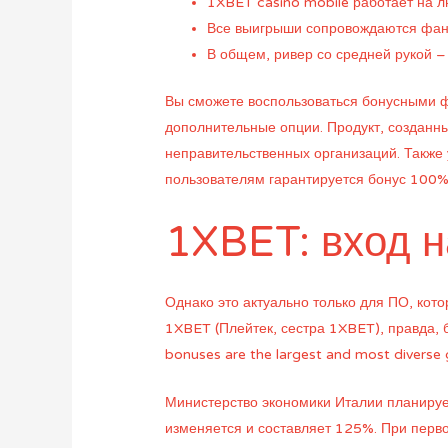
1XBET casino mobile работает на 
Все выигрыши сопровождаются фа
В общем, ривер со средней рукой –
Вы сможете воспользоваться бонусными 
дополнительные опции. Продукт, созданн
неправительственных организаций. Такж
пользователям гарантируется бонус 100% 
1XBET: вход н
Однако это актуально только для ПО, кот
1XBET (Плейтек, сестра 1XBET), правда, 
bonuses are the largest and most diverse 
Министерство экономики Италии планирует
изменяется и составляет 125%. При перво