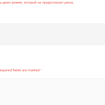
ь демо-режим, который не предполагает риска.
equired fields are marked
*