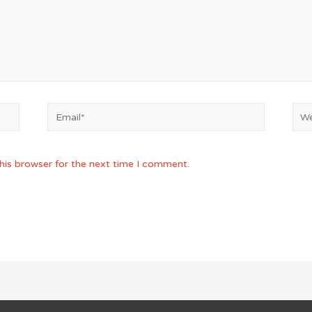
Email*
Web
his browser for the next time I comment.