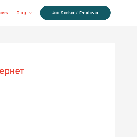
eers
Blog
Job Seeker / Employer
тернет