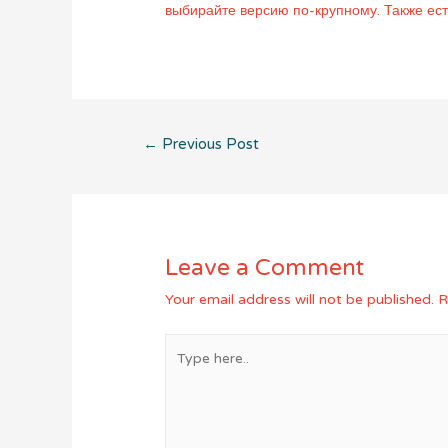
выбирайте версию по-крупному. Также ест
Post
←
Previous Post
navigation
Leave a Comment
Your email address will not be published.
R
Type
here..