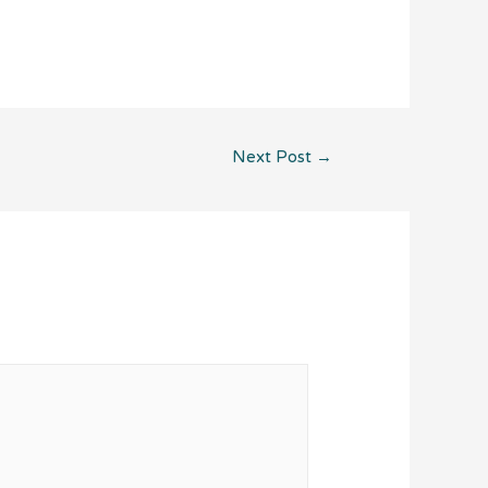
Next Post
→