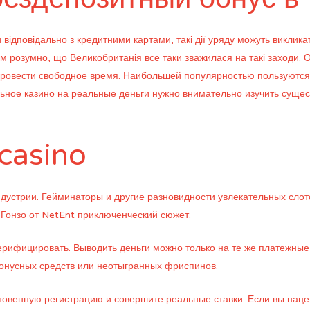
 відповідально з кредитними картами, такі дії уряду можуть викликат
ком розумно, що Великобританія все таки зважилася на такі заход
 провести свободное время. Наибольшей популярностью пользуютс
ьное казино на реальные деньги нужно внимательно изучить суще
casino
дустрии. Гейминаторы и другие разновидности увлекательных слото
 Гонзо от NetEnt приключенческий сюжет.
рифицировать. Выводить деньги можно только на те же платежные 
бонусных средств или неотыгранных фриспинов.
новенную регистрацию и совершите реальные ставки. Если вы наце