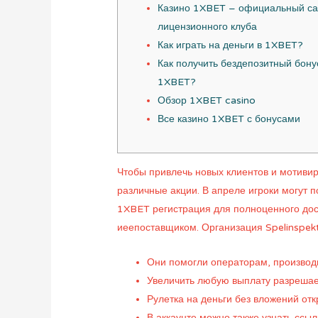
Казино 1XBET – официальный са
лицензионного клуба
Как играть на деньги в 1XBET?
Как получить бездепозитный бону
1XBET?
Обзор 1XBET casino
Все казино 1XBET с бонусами
Чтобы привлечь новых клиентов и мотивир
различные акции. В апреле игроки могут 
1XBET регистрация для полноценного дос
иеепоставщиком. Организация Spelinspek
Они помогли операторам, производ
Увеличить любую выплату разрешает
Рулетка на деньги без вложений от
В аккаунте можно также узнать ссы